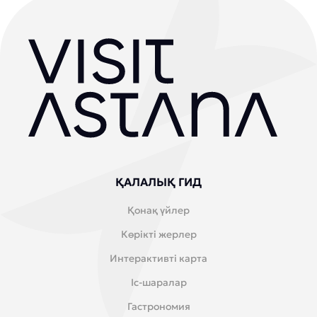
ҚАЛАЛЫҚ ГИД
Қонақ үйлер
Көрікті жерлер
Интерактивті карта
Іс-шаралар
Гастрономия