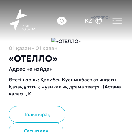
Басты бет
Оқиғалар күнтізбесі
«ОТЕЛЛО»
KZ
01 қазан
- 01 қазан
«ОТЕЛЛО»
Адрес не найден
Өтетін орны: Қалибек Қуанышбаев атындағы
Қазақ ұлттық музыкалық драма театры (Астана
қаласы, Қ.
Толығырақ
Сатып алу