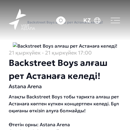
Басты бет
Оқиғалар күнтізбесі
KZ
Backstreet Boys алғаш рет Астанаға келеді!
21 қыркүйек
- 21 қыркүйек
17:00
Backstreet Boys алғаш
рет Астанаға келеді!
Astana Arena
Атақты Backstreet Boys тобы тарихта алғаш рет
Астанаға көптен күткен концертпен келеді. Бұл
оқиғаны өткізіп алуға болмайды!
Өтетін орны: Astana Arena