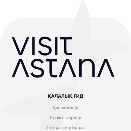
ҚАЛАЛЫҚ ГИД
Қонақ үйлер
Көрікті жерлер
Интерактивті карта