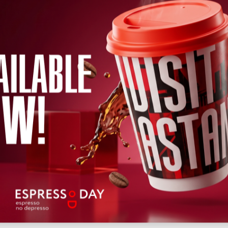
←
2026
→
уір
Мамыр
Маусым
Шілде
Тамыз
Қыркүйек
Қазан
Қа
Сәр
Бей
Жұм
Сен
Жек
Дүй
Сей
Сәр
Бей
Жұм
Сен
12
13
14
15
16
17
18
19
20
22
21
Жақын
Өткен