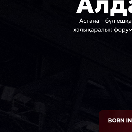
Алд
Астана – бұл ешқ
халықаралық форум