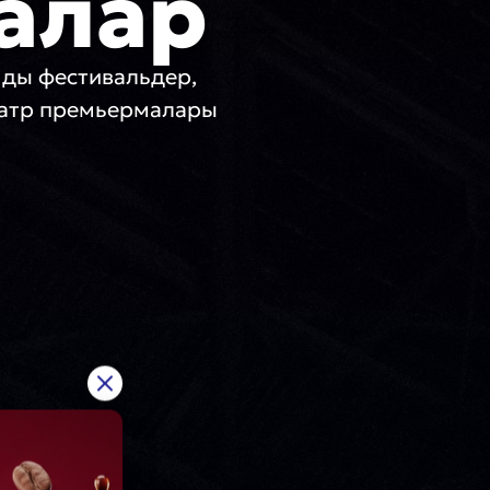
алар
мды фестивальдер,
еатр премьермалары