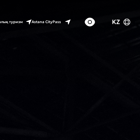
KZ
Astana CityPass
лық туризм