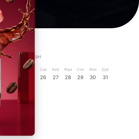
раша
Желтоқсан
Жек
Дүй
Сей
Сәр
Бей
Жұм
Сен
Жек
Дүй
23
24
25
26
27
28
29
30
31