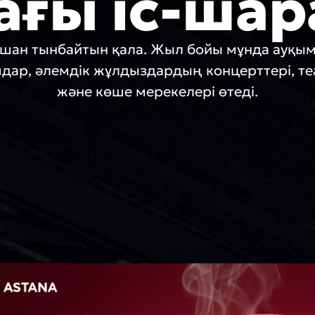
ағы іс-шар
ашан тынбайтын қала. Жыл бойы мұнда ауқы
дар, әлемдік жұлдыздардың концерттері, т
және көше мерекелері өтеді.