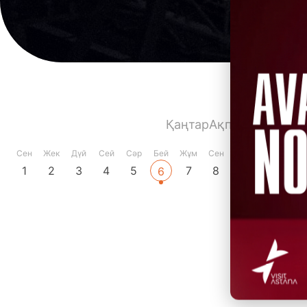
Қаңтар
Ақпан
Наурыз
Сә
Сен
Жек
Дүй
Сей
Сәр
Бей
Жұм
Сен
Жек
Дүй
Сей
1
2
3
4
5
7
8
9
10
11
6