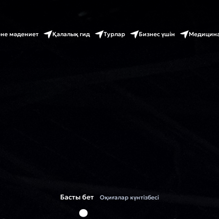
әне мәдениет
Қалалық гид
Турлар
Бизнес үшін
Медицина
Басты бет
Оқиғалар күнтізбесі