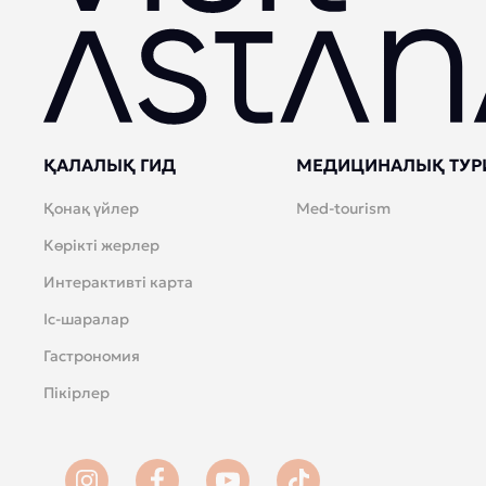
ҚАЛАЛЫҚ ГИД
МЕДИЦИНАЛЫҚ ТУР
Қонақ үйлер
Med-tourism
Көрікті жерлер
Интерактивті карта
Іс-шаралар
Гастрономия
Пікірлер