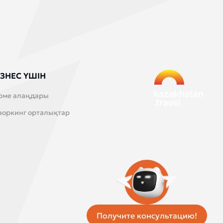
ЗНЕС ҮШІН
рме алаңдары
воркинг орталықтар
Получите консультацию!
Бірыңғай такси қызметі