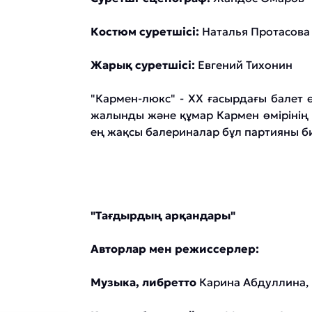
Костюм суретшісі:
Наталья Протасова
Жарық суретшісі:
Евгений Тихонин
"Кармен-люкс" - ХХ ғасырдағы балет ө
жалынды және құмар Кармен өмірінің 
ең жақсы балериналар бұл партияны б
"Тағдырдың арқандары"
Авторлар мен режиссерлер:
Музыка, либретто
Карина Абдуллина, Қ