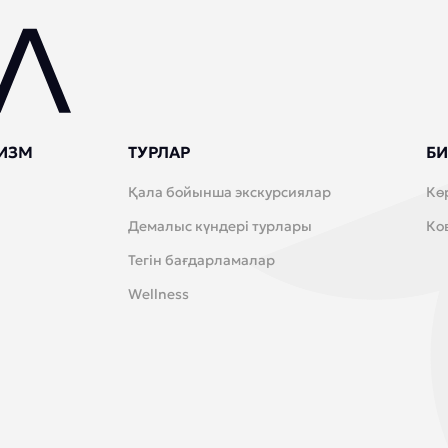
ИЗМ
ТУРЛАР
БИ
Қала бойынша экскурсиялар
Кө
Демалыс күндері турлары
Ко
Тегін бағдарламалар
Wellness