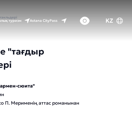
такльдері
KZ
Astana CityPass
лық туризм
е "тағдыр
ері
Кармен-сюита"
ин
со П. Мерименің аттас романынан