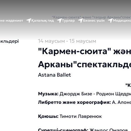
ет
Оқиғалар күнтізбесі
"Кармен-сюита" және "тағдыр Арканы"спек
әне мәдениет
Қалалық гид
Турлар
Бизнес үшін
Медицина
14 маусым
- 15 маусым
"Кармен-сюита" жән
Арканы"спектакльд
Astana Ballet
"
Музыка:
Джордж Бизе - Родион Щедр
Либретто және хореография:
А. Алон
Қоюшы:
Тимоти Лавренюк
Суретші-сценограф:
Жандос Омаров