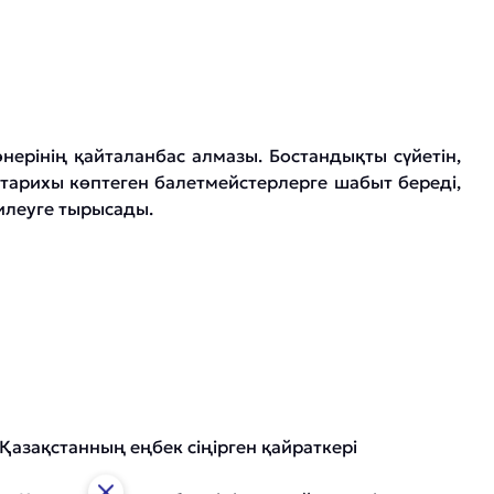
нерінің қайталанбас алмазы. Бостандықты сүйетін,
тарихы көптеген балетмейстерлерге шабыт береді,
илеуге тырысады.
азақстанның еңбек сіңірген қайраткері