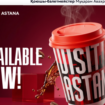
Қоюшы-балетмейстер
Мұқарам Авахри
Таро ғалам сияқты жұмбақ, жұмбақ 
бастамашылар ашқан құпия білімне
жолындағы түпсіз даналық көздерінің
білімдерді ерітетін нағыз қазына.
Толығырақ