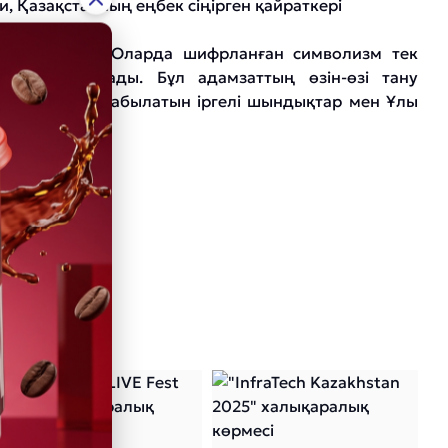
, Қазақстанның еңбек сіңірген қайраткері
және шексіз. Оларда шифрланған символизм тек
н бастау алады. Бұл адамзаттың өзін-өзі тану
 кілті болып табылатын іргелі шындықтар мен Ұлы