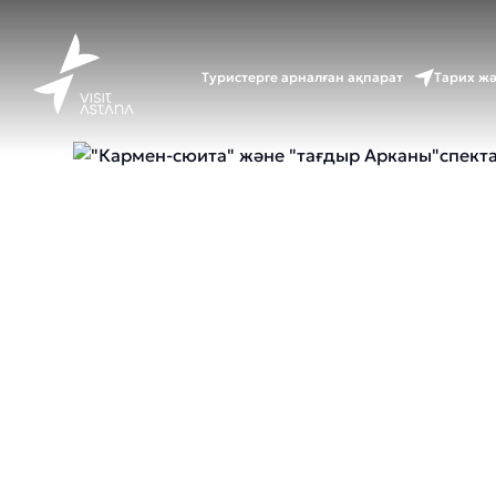
Басты б
Туристерге арналған ақпарат
Тарих ж