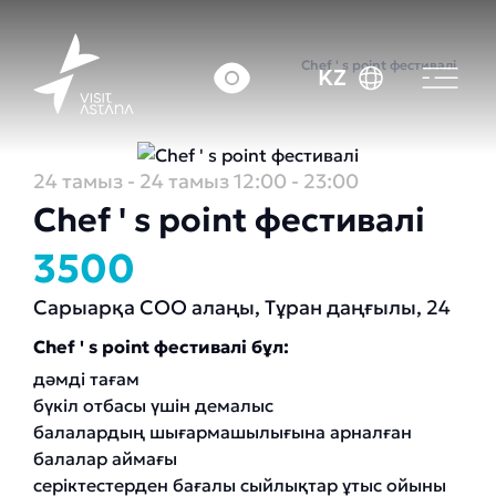
Басты бет
Оқиғалар күнтізбесі
Chef ' s point фестивалі
KZ
24 тамыз
- 24 тамыз
12:00 - 23:00
Chef ' s point фестивалі
3500
Сарыарқа СОО алаңы, Тұран даңғылы, 24
Chef ' s point фестивалі бұл:
дәмді тағам
бүкіл отбасы үшін демалыс
балалардың шығармашылығына арналған
балалар аймағы
серіктестерден бағалы сыйлықтар ұтыс ойыны