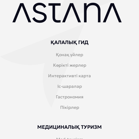
ҚАЛАЛЫҚ ГИД
Қонақ үйлер
Көрікті жерлер
Интерактивті карта
Іс-шаралар
Гастрономия
Пікірлер
МЕДИЦИНАЛЫҚ ТУРИЗМ