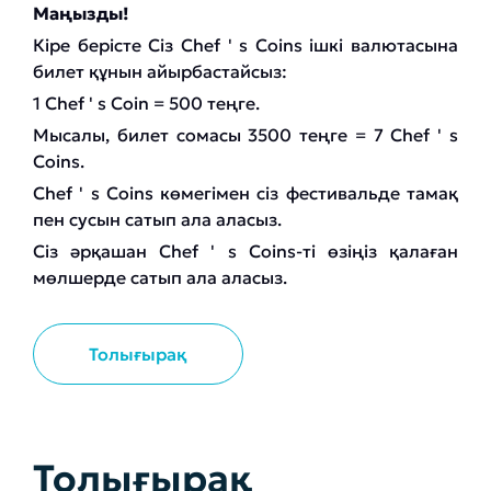
Маңызды!
Кіре берісте Сіз Chef ' s Coins ішкі валютасына
билет құнын айырбастайсыз:
1 Chef ' s Coin = 500 теңге.
Мысалы, билет сомасы 3500 теңге = 7 Chef ' s
Coins.
Chef ' s Coins көмегімен сіз фестивальде тамақ
пен сусын сатып ала аласыз.
Сіз әрқашан Chef ' s Coins-ті өзіңіз қалаған
мөлшерде сатып ала аласыз.
Толығырақ
Толығырақ