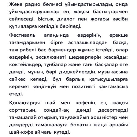
Жеке радио бөлмесі ұйымдастырылады, онда
ұйымдастырушылар ең жақсы бастықтармен
сөйлеседі. Ыстық диалог пен жоғары кәсіби
құпияларға кепілдік беріледі.
Фестиваль алаңында өздерінің ерекше
тағамдарымен бірге аспазшылардан басқа,
тәжірибелі бас бармендер жұмыс істейді, олар
өздерінің эксклюзивті шедеврлерін жасайды:
коктейльдер, тұнбалар және тағы басқалар өте
дәмді, мұның бәрі диджейлердің музыкасына
сәйкес келеді, бұл барлық қатысушыларға
керемет көңіл-күй мен позитивті қамтамасыз
етеді.
Қонақтарды шай мен кофенің ең жақсы
сорттарын, сондай-ақ дәмді десерттерді
тамашалай отырып, таңғажайып хош иістер мен
дәмдерді тамашалауға болатын жаңа арнайы
шай-кофе аймағы күтеді.