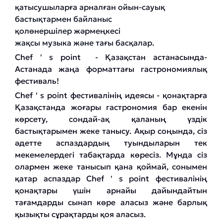
қатысушыларға арналған ойын-сауық
бастықтармен байланыс
қолөнершілер жәрмеңкесі
жақсы музыка және тағы басқалар.
Chef ' s point - Қазақстан астанасында-
Астанада жаңа форматтағы гастрономиялық
фестиваль!
Chef ' s point фестивалінің идеясы - қонақтарға
Қазақстанда жоғары гастрономия бар екенін
көрсету, сондай-ақ қаланың үздік
бастықтарымен жеке танысу. Ақыр соңында, сіз
әдетте аспаздардың туындыларын тек
мекемелердегі табақтарда көресіз. Мұнда сіз
олармен жеке танысып қана қоймай, сонымен
қатар аспаздар Chef ' s point фестивалінің
қонақтары үшін арнайы дайындайтын
тағамдарды сынап көре аласыз және барлық
қызықты сұрақтарды қоя аласыз.