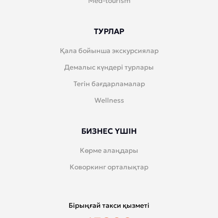
Med-tourism
ТУРЛАР
Қала бойынша экскурсиялар
Демалыс күндері турлары
Тегін бағдарламалар
Wellness
БИЗНЕС ҮШІН
Көрме алаңдары
Коворкинг орталықтар
Бірыңғай такси қызметі