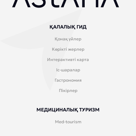
ҚАЛАЛЫҚ ГИД
Қонақ үйлер
Көрікті жерлер
Интерактивті карта
Іс-шаралар
Гастрономия
Пікірлер
МЕДИЦИНАЛЫҚ ТУРИЗМ
Med-tourism