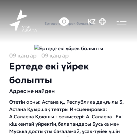
Басты бет
Оқиғалар күнтізбесі
KZ
Ертеде екі үйрек болыпты
09 қаңтар
- 09 қаңтар
Ертеде екі үйрек
болыпты
Адрес не найден
Өтетін орны: Астана қ., Республика даңғылы 3,
Астана Қуыршақ театры Инсценировка:
А.Салаева Қоюшы - режиссері: А. Салаева Екі
кішкентай үйректің балапандары Буська мен
Муська достықты бағаламай, ұсақ-түйек үшін