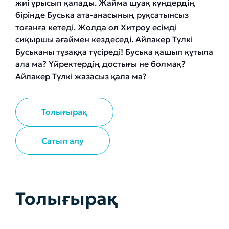
жиі ұрысып қалады. Жайма шуақ күндердің
бірінде Буська ата-анасының рұқсатынсыз
тоғанға кетеді. Жолда ол Хитроу есімді
сиқыршы ағаймен кездеседі. Айлакер Түлкі
Буськаны тұзаққа түсіреді! Буська қашып құтыла
ала ма? Үйректердің достығы не болмақ?
Айлакер Түлкі жазасыз қала ма?
Толығырақ
Сатып алу
Толығырақ