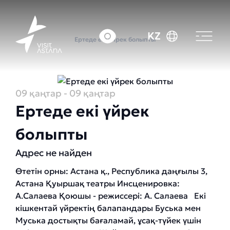
Басты бет
Оқиғалар күнтізбесі
KZ
Ертеде екі үйрек болыпты
09 қаңтар
- 09 қаңтар
Ертеде екі үйрек
болыпты
Адрес не найден
Өтетін орны: Астана қ., Республика даңғылы 3,
Астана Қуыршақ театры Инсценировка:
А.Салаева Қоюшы - режиссері: А. Салаева Екі
кішкентай үйректің балапандары Буська мен
Муська достықты бағаламай, ұсақ-түйек үшін