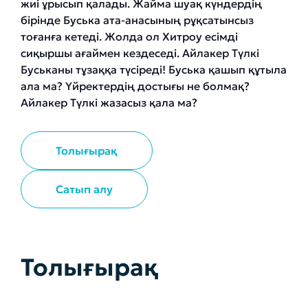
жиі ұрысып қалады. Жайма шуақ күндердің
бірінде Буська ата-анасының рұқсатынсыз
тоғанға кетеді. Жолда ол Хитроу есімді
сиқыршы ағаймен кездеседі. Айлакер Түлкі
Буськаны тұзаққа түсіреді! Буська қашып құтыла
ала ма? Үйректердің достығы не болмақ?
Айлакер Түлкі жазасыз қала ма?
Толығырақ
Сатып алу
Толығырақ