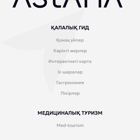
ҚАЛАЛЫҚ ГИД
Қонақ үйлер
Көрікті жерлер
Интерактивті карта
Іс-шаралар
Гастрономия
Пікірлер
МЕДИЦИНАЛЫҚ ТУРИЗМ
Med-tourism