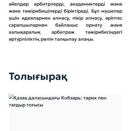
әйелдер арбитрлерді, академиктерді және
жеке тәжірибешілерді біріктіреді. Бұл мүшелер
үшін идеялармен алмасу, пікір алмасу, әріптес
сарапшылармен байланыс орнату және
халықаралық арбитраж тәжірибесіндегі
әртүрліліктің рөлін талқылау алаңы.
Толығырақ