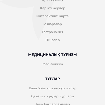
Қонақ үйлер
Көрікті жерлер
Интерактивті карта
Іс-шаралар
Гастрономия
Пікірлер
МЕДИЦИНАЛЫҚ ТУРИЗМ
Med-tourism
ТУРЛАР
Қала бойынша экскурсиялар
Демалыс күндері турлары
Тегін бағдарламалар