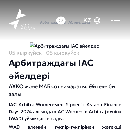
Басты бет
Оқиғалар күнтізбесі
KZ
Арбитраждағы IAC әйелдері
05 қыркүйек
- 05 қыркүйек
Арбитраждағы IAC
әйелдері
АХҚО және МАБ сот ғимараты, Әйтеке би
залы
IAC ArbitralWomen-мен бірлесіп Astana Finance
Days 2024 аясында «IAC Women in Arbitraj күнін»
(WAD) ұйымдастырады.
WAD әлемнің түкпір-түкпірінен жетекші