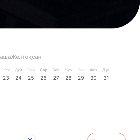
раша
Желтоқсан
Жек
Дүй
Сей
Сәр
Бей
Жұм
Сен
Жек
Дүй
23
24
25
26
27
28
29
30
31