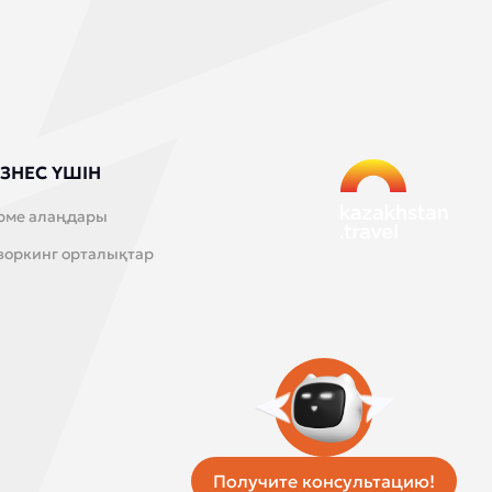
ЗНЕС ҮШІН
рме алаңдары
воркинг орталықтар
Получите консультацию!
Бірыңғай такси қызметі