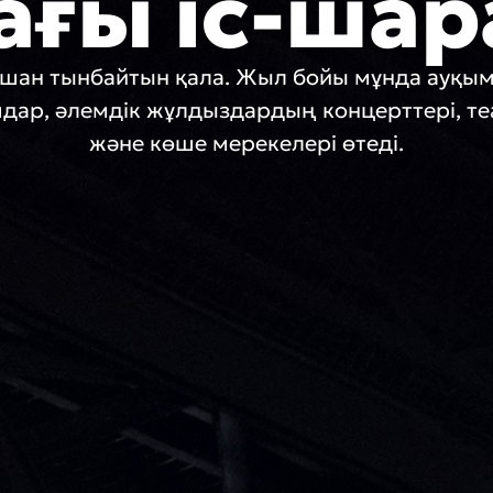
ағы іс-шар
ашан тынбайтын қала. Жыл бойы мұнда ауқы
дар, әлемдік жұлдыздардың концерттері, т
және көше мерекелері өтеді.