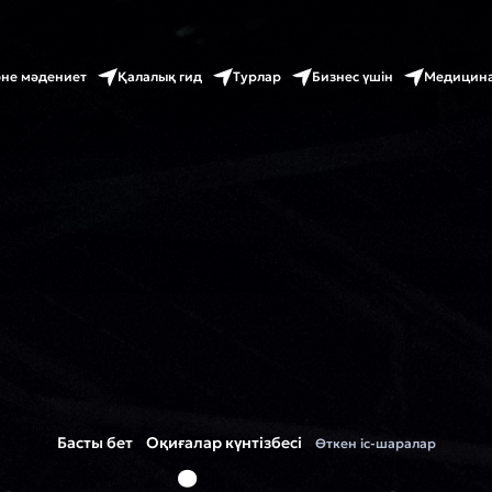
әне мәдениет
Қалалық гид
Турлар
Бизнес үшін
Медицина
Басты бет
Оқиғалар күнтізбесі
Өткен іс-шаралар