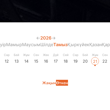
←
2026
→
уір
Мамыр
Маусым
Шілде
Тамыз
Қыркүйек
Қазан
Қа
Сәр
Бей
Жұм
Сен
Жек
Дүй
Сей
Сәр
Бей
Жұм
Сен
12
13
14
15
16
17
18
19
20
22
21
Жақын
Өткен