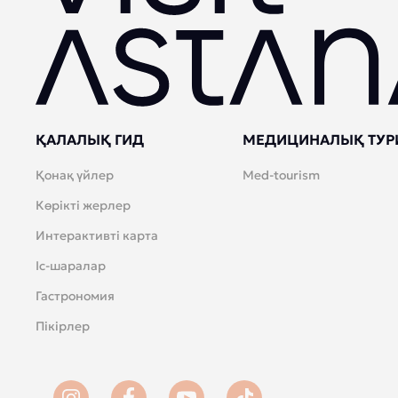
ҚАЛАЛЫҚ ГИД
МЕДИЦИНАЛЫҚ ТУР
Қонақ үйлер
Med-tourism
Көрікті жерлер
Интерактивті карта
Іс-шаралар
Гастрономия
Пікірлер