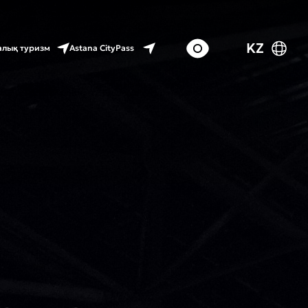
KZ
Astana CityPass
лық туризм