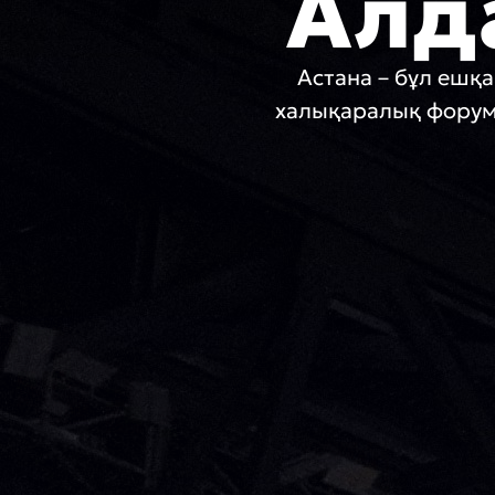
Алд
Астана – бұл ешқ
халықаралық форум