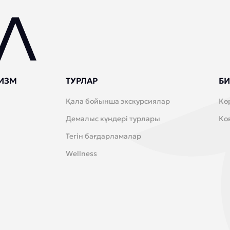
ИЗМ
ТУРЛАР
БИ
Қала бойынша экскурсиялар
Кө
Демалыс күндері турлары
Ко
Тегін бағдарламалар
Wellness