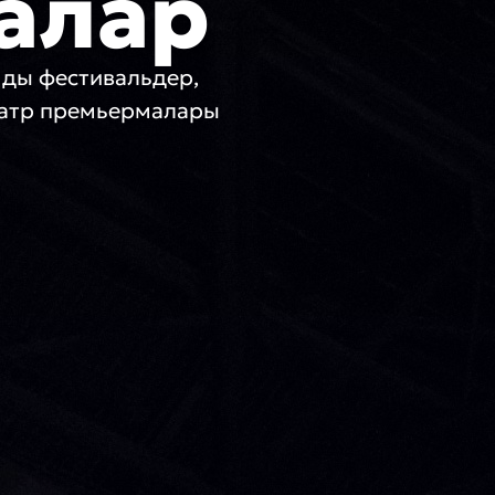
алар
мды фестивальдер,
еатр премьермалары