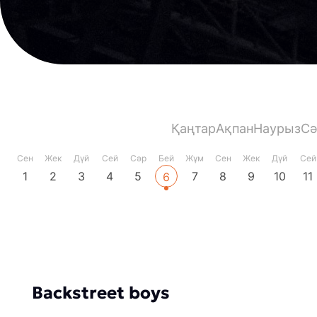
Қаңтар
Ақпан
Наурыз
Сә
Сен
Жек
Дүй
Сей
Сәр
Бей
Жұм
Сен
Жек
Дүй
Сей
1
2
3
4
5
7
8
9
10
11
6
Backstreet boys