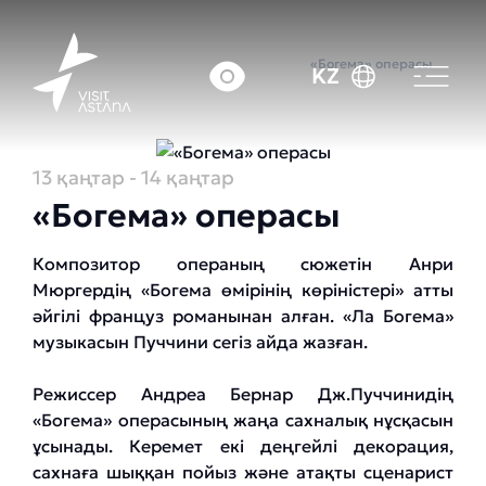
Басты бет
Оқиғалар күнтізбесі
«Богема» операсы
KZ
13 қаңтар
- 14 қаңтар
«Богема» операсы
Композитор операның сюжетін Анри
Мюргердің «Богема өмірінің көріністері» атты
әйгілі француз романынан алған. «Ла Богема»
музыкасын Пуччини сегіз айда жазған.
Режиссер Андреа Бернар Дж.Пуччинидің
«Богема» операсының жаңа сахналық нұсқасын
ұсынады. Керемет екі деңгейлі декорация,
сахнаға шыққан пойыз және атақты сценарист