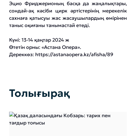
Эцио Фриджерионың басқа да жаңалықтары,
сондай-ақ кәсіби цирк әртістерінің мерекелік
сахнаға қатысуы жас жасаушылардың өмірінен
таныс оқиғаны танымастай етеді.
Күні: 13-14 қаңтар 2024 ж
Өтетін орны: «Астана Опера».
Дереккөз:
https://astanaopera.kz/afisha/89
Толығырақ