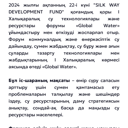
2024 жылғы ақпанның 22-і күні "SILK WAY
DEVELOPMENT FUND" қоғамдық қоры I
Халықаралық су технологиялары және
ресурстары форумы «Global Water»
ұйымдастыру мен өткізуді жоспарлап отыр.
Форум коммуналдық және өнеркәсіптік су
дайындау, сумен жабдықтау, су бұру және ағын
суларды тазарту технологиялары мен
жабдықтарының I Халықаралық көрмесі
аясында өтеді «Global Water».
Бұл іс-шараның мақсаты
– өмір сүру сапасын
арттыру үшін сумен қамтамасыз ету
проблемаларын талқылау және шешімдер
іздеу, су ресурстарының даму стратегиясын
анықтау, сондай-ақ басқа да маңызды су
ресурстары мәселелері.