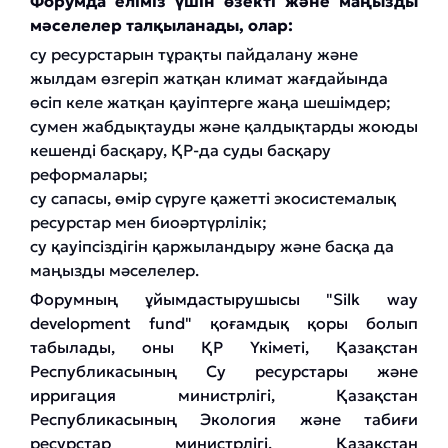
Форумда еліміз үшін өзекті және маңызды
мәселелер талқыланады, олар:
су ресурстарын тұрақты пайдалану және
жылдам өзгеріп жатқан климат жағдайында
өсіп келе жатқан қауіптерге жаңа шешімдер;
сумен жабдықтауды және қалдықтарды жоюды
кешенді басқару, ҚР-да суды басқару
реформалары;
су сапасы, өмір сүруге қажетті экосистемалық
ресурстар мен биоәртүрлілік;
су қауіпсіздігін қаржыландыру және басқа да
маңызды мәселелер.
Форумның ұйымдастырушысы "Silk way
development fund" қоғамдық қоры болып
табылады, оны ҚР Үкіметі, Қазақстан
Республикасының Су ресурстары және
ирригация министрлігі, Қазақстан
Республикасының Экология және табиғи
ресурстар министрлігі, Қазақстан