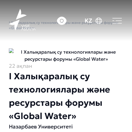
Басты бет
Оқиғалар күнтізбесі
KZ
I Халықаралық су технологиялары және ресурстары форумы
«Global Water»
22 ақпан
I Халықаралық су
технологиялары және
ресурстары форумы
«Global Water»
Назарбаев Университеті