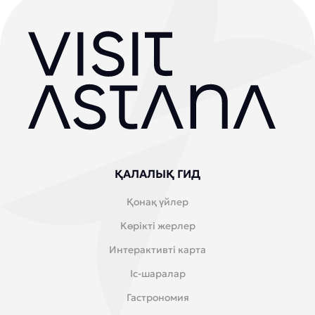
ҚАЛАЛЫҚ ГИД
Қонақ үйлер
Көрікті жерлер
Интерактивті карта
Іс-шаралар
Гастрономия