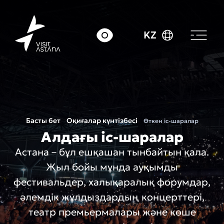
KZ
Басты бет
Оқиғалар күнтізбесі
Өткен іс-шаралар
Алдағы іс-шаралар
Астана – бұл ешқашан тынбайтын қала.
Жыл бойы мұнда ауқымды
фестивальдер, халықаралық форумдар,
әлемдік жұлдыздардың концерттері,
театр премьермалары және көше