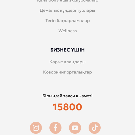
Қала бойынша экскурсиялар
Демалыс күндері турлары
Тегін бағдарламалар
Wellness
БИЗНЕС ҮШІН
Көрме алаңдары
Коворкинг орталықтар
Бірыңғай такси қызметі
15800