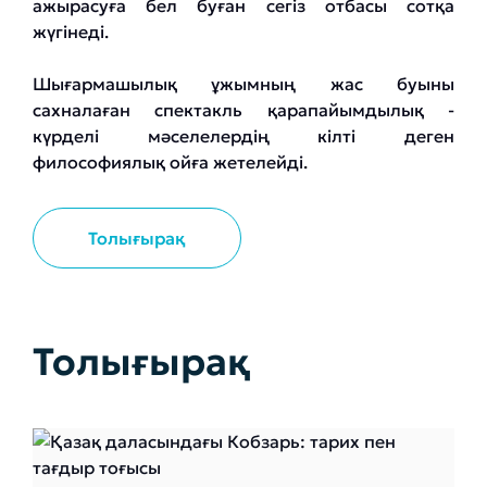
ажырасуға бел буған сегіз отбасы сотқа
жүгінеді.
Шығармашылық ұжымның жас буыны
сахналаған спектакль қарапайымдылық -
күрделі мәселелердің кілті деген
философиялық ойға жетелейді.
Толығырақ
Толығырақ