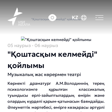
Басты бет
Оқиғалар күнтізбесі
KZ
"Қоштасқым келмейді" қойлымы
05 наурыз
- 06 наурыз
"Қоштасқым келмейді"
қойлымы
Музыкалық жас көрермен театрі
Көрнекті драматург А.М.Володиннің терең
психологизмге құрылған классикалық
туындысы ерлі-зайыптылардың өмірін және
олардың күрделі қарым-қатынасын баяндайды.
Әлеуметтік мәртебесі, өмірге көзқарасы әртүрлі