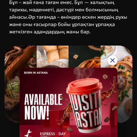
Бұл – жай ғана тағам емес. Бұл — халықтың
тарихы, мәдениеті, дәстүрі мен болмысының
айнасы.Әр тағамда – өнімдер өскен жердің рухы
және оны ғасырлар бойы ұрпақтан ұрпаққа
жеткізген адамдардың жаны бар.
Qazaq Gourmet
Баға санаты
$$$$$