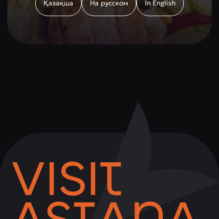
Қазақша
На русском
In English