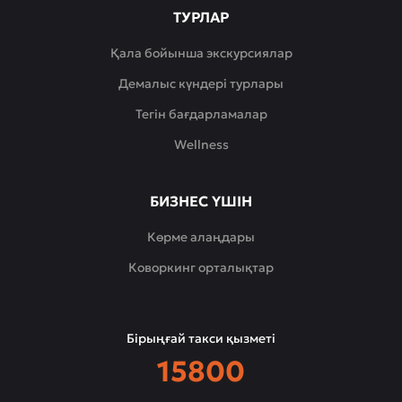
ТУРЛАР
Қала бойынша экскурсиялар
Демалыс күндері турлары
Тегін бағдарламалар
Wellness
БИЗНЕС ҮШІН
Көрме алаңдары
Коворкинг орталықтар
Бірыңғай такси қызметі
15800