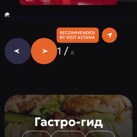
Instagram:
@qazaq.gourmet
RECOMMENDED
BY VISIT ASTANA
1
/
8
Гастро-гид