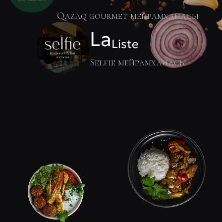
Qazaq gourmet мейрамханасы
La
Liste
Selfie мейрамханасы