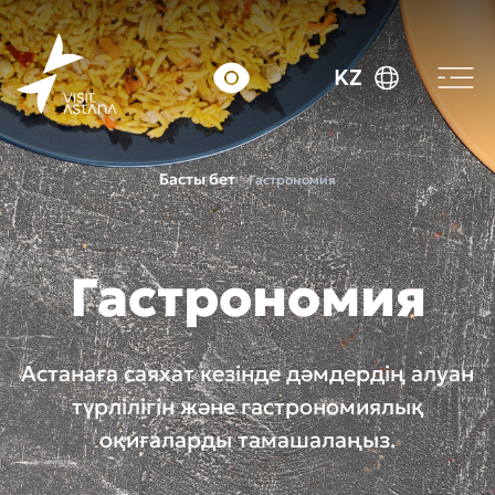
KZ
Басты бет
Гастрономия
Гастрономия
Астанаға саяхат кезінде дәмдердің алуан
түрлілігін және гастрономиялық
оқиғаларды тамашалаңыз.