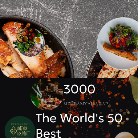
3000
мейрамханалар
The World's 50
Best