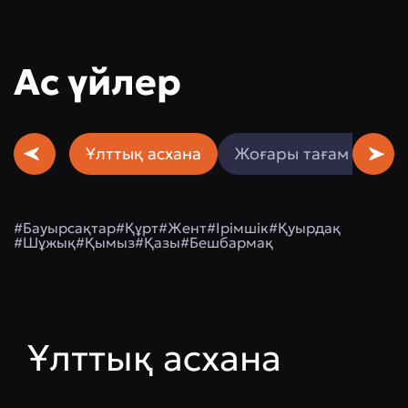
Ас үйлер
Ұлттық асхана
Жоғары тағам өнері
#Бауырсақтар
#Құрт
#Жент
#Ірімшік
#Қуырдақ
#Шұжық
#Қымыз
#Қазы
#Бешбармақ
Ұлттық асхана