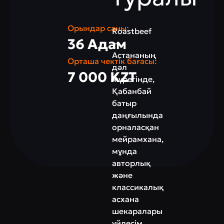
Орындар саны:
Roastbeef
36 Адам
—
Астананың
Орташа чектік бағасы:
дәл
7 000 KZT
жүрегінде,
Қабанбай
батыр
даңғылында
орналасқан
мейрамхана,
мұнда
авторлық
және
классикалық
асхана
шекаралары
үйлесім