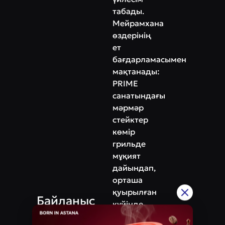
табады.
Мейрамхана
өздерінің
ет
бағдарламасымен
мақтанады:
PRIME
санатындағы
мәрмәр
стейктер
көмір
грильде
мұқият
дайындап,
орташа
қуырылған
Байланыс
күйінде
Мекенжай
ұсынылады,