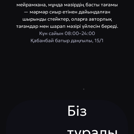
мейрамхана, мұнда мәзірдің басты тағамы
— мәрмәр сиыр етінен дайындалған
шырынды стейктер, оларға авторлық
тағамдар мен шарап мәзірі үйлесім береді.
Күн сайын 08:00–24:00
Қабанбай батыр даңғылы, 15/1
Біз
туралы