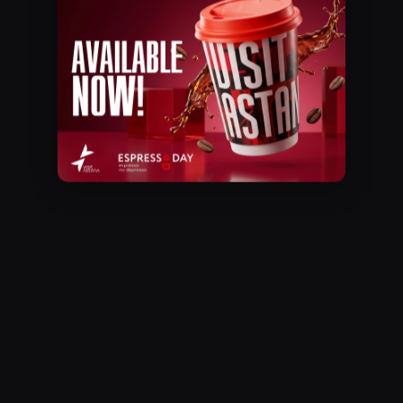
Қабанбай батыр даңғылы, 15/1
осылайша
олардың
Телефон
табиғи
+7 (775) 102-98-78
дәмі
мен
құрылымы
ашылады.