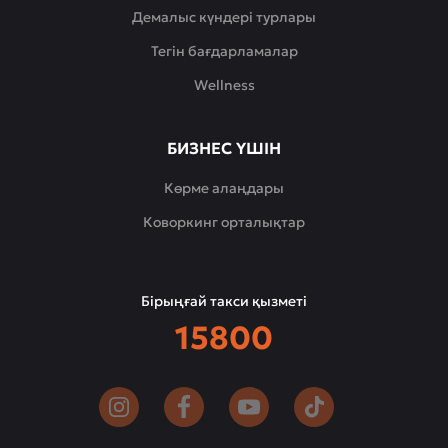
Демалыс күндері турлары
Тегін бағдарламалар
Wellness
БИЗНЕС ҮШІН
Көрме алаңдары
Коворкинг орталықтар
Бірыңғай такси қызметі
15800