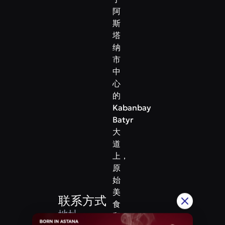
阿
斯
塔
纳
市
中
心
的
Kabanbay
Batyr
大
道
上，
原
始
美
联系方式
食
地址
和