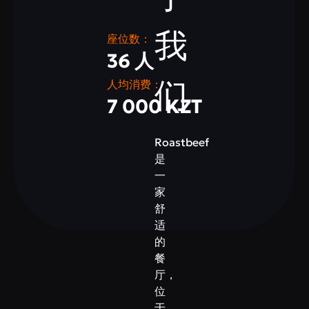
我
座位数：
36 人
们
人均消费：
7 000 KZT
Roastbeef
是
一
家
舒
适
的
餐
厅，
位
于