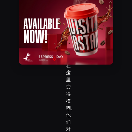
卡班湾巴特尔大道，15/1
经
典
电话
美
+7 (775) 102-98-78
食
之
间
的
界
限
在
这
里
变
得
模
糊。
他
们
对