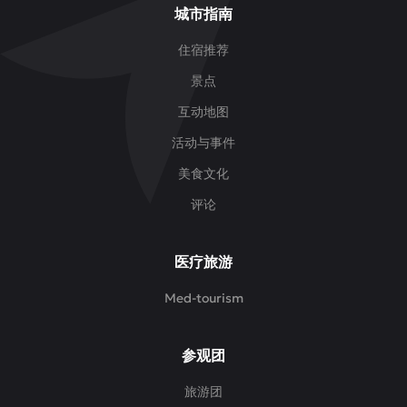
城市指南
PRIME
牛
住宿推荐
排
景点
在
木
互动地图
炭
活动与事件
烤
架
美食文化
上
评论
精
心
烤
医疗旅游
制，
Med-tourism
并
煮
至
参观团
半
熟，
旅游团