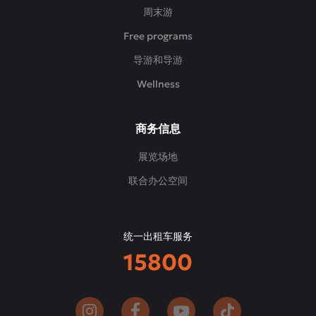
以
周末游
呈
Free programs
现
出
导游和导游
质
Wellness
地
和
风
商务信息
味。
展览场地
联合办公空间
统一出租车服务
15800