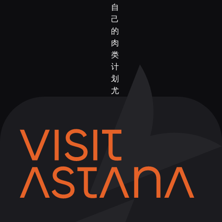
自
己
的
肉
类
计
划
尤
其
感
到
自
豪：
大
理
石
花
纹
的