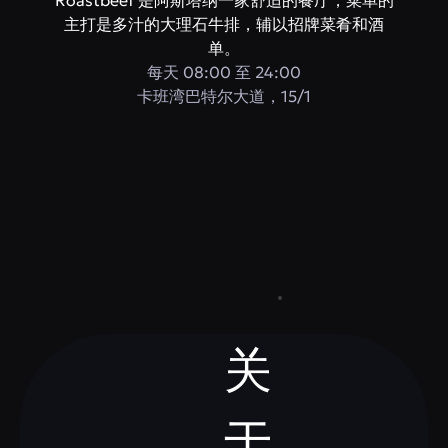
Roastbeef 是阿斯塔纳一家舒适的餐厅，菜单的
主打是多汁的大理石牛排，辅以招牌菜肴和酒
单。
每天 08:00 至 24:00
卡班湾巴特尔大道，15/1
关
于