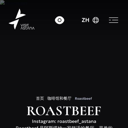
ZH
首页
咖啡馆和餐厅
Roastbeef
ROASTBEEF
Instagram: roastbeef_astana