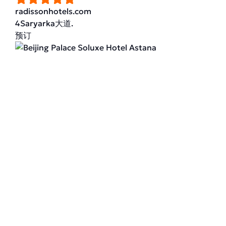
radissonhotels.com
4Saryarka大道.
预订