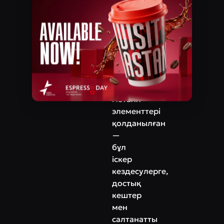
Кенесары көшесі, 20
коктейльдер
ұсынылады.
Телефон
+7 (7172) 32‒10‒26
Интерьер
жылы
реңктерде,
ағаш
пен
металл
элементтері
қолданылған
—
бұл
іскер
кездесулерге,
достық
кештер
мен
салтанатты