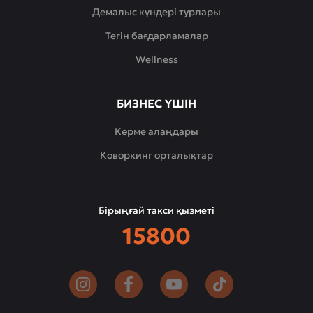
Демалыс күндері турлары
Тегін бағдарламалар
Wellness
БИЗНЕС ҮШІН
Көрме алаңдары
Коворкинг орталықтар
Бірыңғай такси қызметі
15800