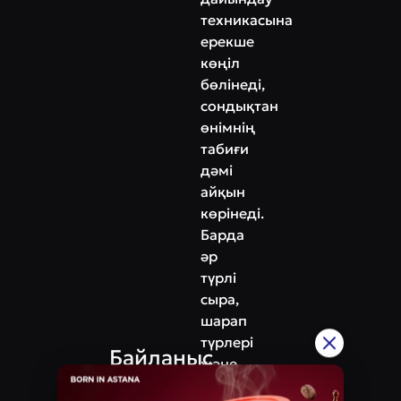
техникасына
ерекше
көңіл
бөлінеді,
сондықтан
өнімнің
табиғи
дәмі
айқын
көрінеді.
Барда
әр
түрлі
сыра,
шарап
түрлері
Байланыс
және
Мекенжай
авторлық