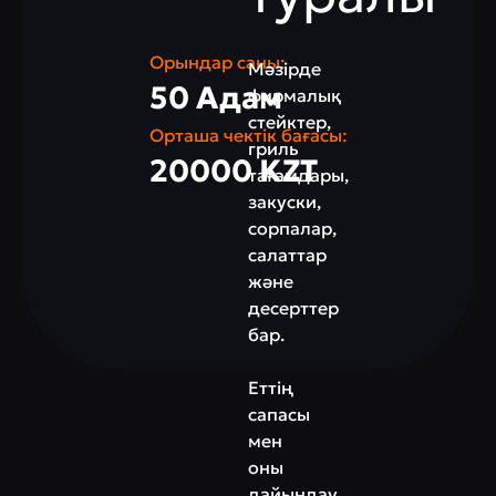
Орындар саны:
Мәзірде
50 Адам
фирмалық
стейктер,
Орташа чектік бағасы:
гриль
20000 KZT
тағамдары,
закуски,
сорпалар,
салаттар
және
десерттер
бар.
Еттің
сапасы
мен
оны
дайындау