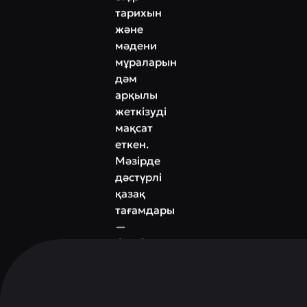
тарихын
және
мәдени
мұраларын
дәм
арқылы
жеткізуді
мақсат
еткен.
Мәзірде
дәстүрлі
қазақ
тағамдары
—
бешбармақ,
жылқы,
қой
және