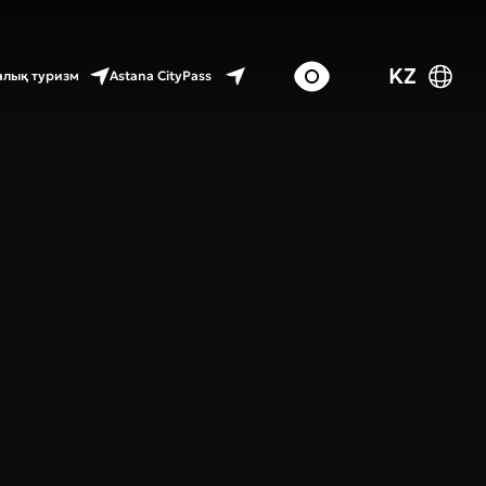
KZ
Astana CityPass
лық туризм