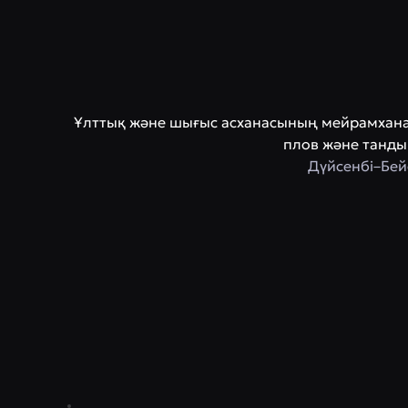
Ұлттық және шығыс асханасының мейрамханасы,
плов және танды
Дүйсенбі–Бей