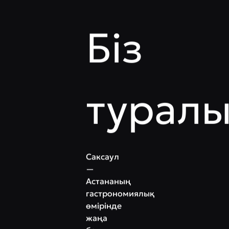
Біз
турал
Саксаул
—
Астананың
гастрономиялық
өмірінде
жаңа