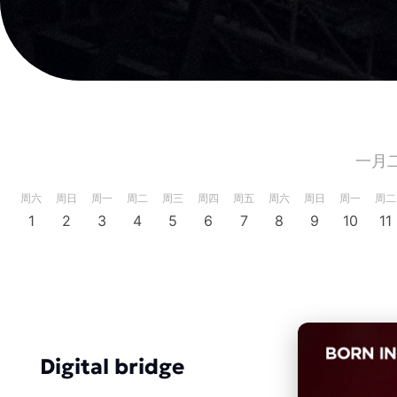
一月
周六
周日
周一
周二
周三
周四
周五
周六
周日
周一
周二
1
2
3
4
5
6
7
8
9
10
11
Digital bridge