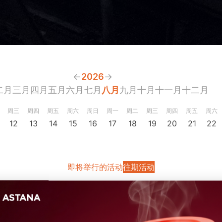
←
2026
→
二月
三月
四月
五月
六月
七月
八月
九月
十月
十一月
十二月
周三
周四
周五
周六
周日
周一
周二
周三
周四
周五
周六
12
13
14
15
16
17
18
19
20
21
22
即将举行的活动
往期活动