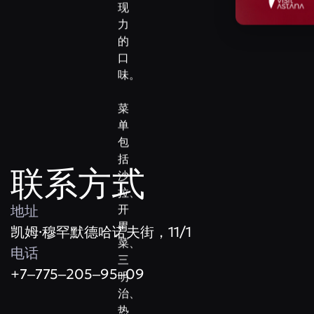
现
力
的
口
味。
菜
单
包
括
联系方式
沙
拉、
地址
开
胃
​凯姆·穆罕默德哈诺夫街，11/1
菜、
电话
三
+7‒775‒205‒95‒09
明
治、
热