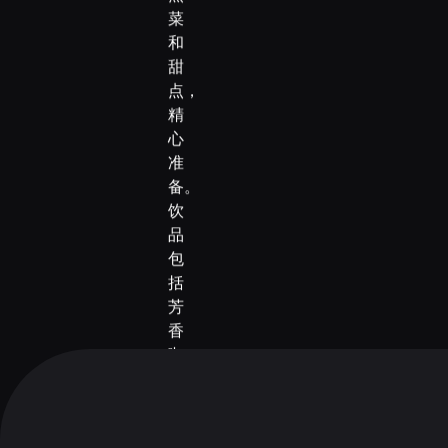
菜
和
甜
点，
精
心
准
备。
饮
品
包
括
芳
香
咖
啡、
茶、
新