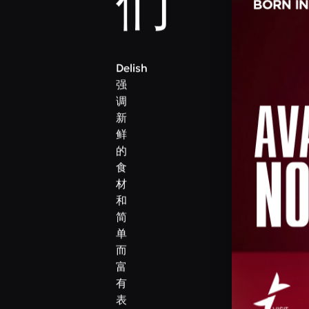
们
Delish
强
调
新
鲜
的
食
材
和
简
单
而
富
有
表