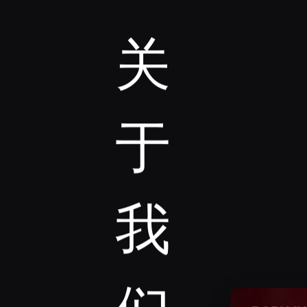
关
于
我