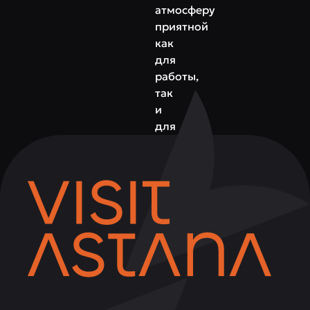
атмосферу
приятной
как
для
работы,
так
и
для
встреч
с
друзьями.
Delish
—
это
место,
куда
приходят
за