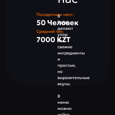
Посадочных мест:
В
50 Человек
Delish
делают
Средний чек:
упор
7000 KZT
на
свежие
ингредиенты
и
простые,
но
выразительные
вкусы.
В
меню
можно
найти