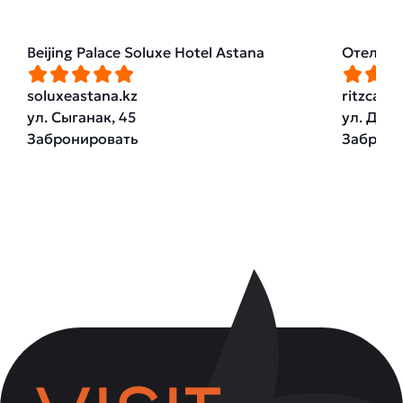
Beijing Palace Soluxe Hotel Astana
Отель Th
soluxeastana.kz
ritzcarl
ул. Сыганак, 45
ул. Дост
Забронировать
Заброни