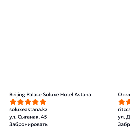
Beijing Palace Soluxe Hotel Astana
Отель Th
soluxeastana.kz
ritzcarl
ул. Сыганак, 45
ул. Дост
Забронировать
Заброни