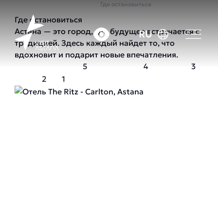
Главная
Где остановиться
Где остановиться
Астана — это город, где будущее встречается с
RU
традицией. Здесь каждый найдет то, что
вдохновит и подарит новые впечатления.
5
4
3
2
1