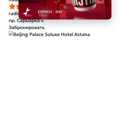
radissonhotels.com
пр. Сарыарка 4
Забронировать