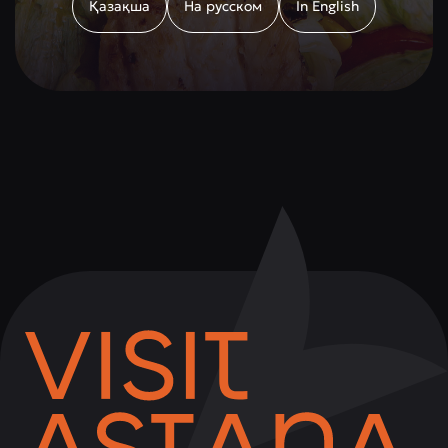
Қазақша
На русском
In English