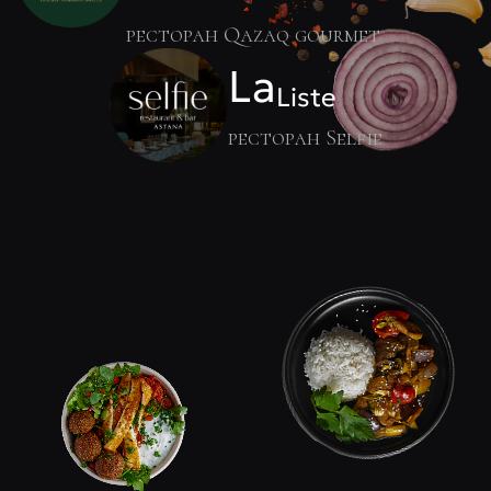
ресторан Qazaq gourmet
La
Liste
ресторан Selfie