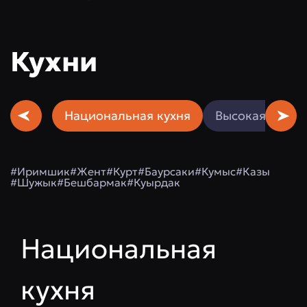
Кухни
Национальная кухня
Высокая кухня
#Иримшик
#Жент
#Курт
#Баурсаки
#Кумыс
#Казы
#Шужык
#Бешбармак
#Куырдак
Национальная
кухня