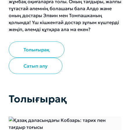
жұмбақ оқиғаларға толы. Оның тағдыры, жалпы
тұтастай әлемнің болашағы бала Алдо және
оның достары Элвин мен Томпашканың
қолында! Үш кішкентай достар зұлым күштерді
жеңіп, әлемді құтқара ала ма екен?
Толығырақ
Сатып алу
Толығырақ