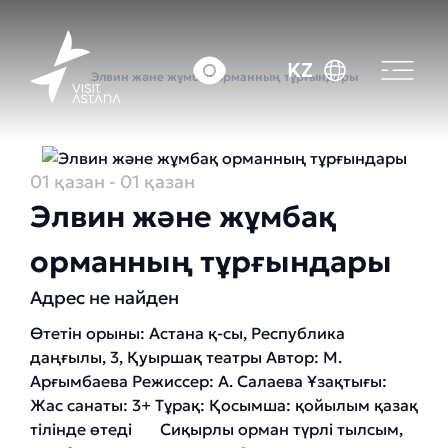
Басты бет
Оқиғалар күнтізбесі
KZ
Элвин және жұмбақ орманның тұрғындары
01 қазан
- 01 қазан
Элвин және жұмбақ
орманның тұрғындары
Адрес не найден
Өтетін орыны: Астана қ-сы, Республика
даңғылы, 3, Қуыршақ театры Автор: М.
Арғымбаева Режиссер: А. Салаева Ұзақтығы:
Жас санаты: 3+ Тұрақ: Қосымша: қойылым қазақ
тілінде өтеді Сиқырлы орман түрлі тылсым,