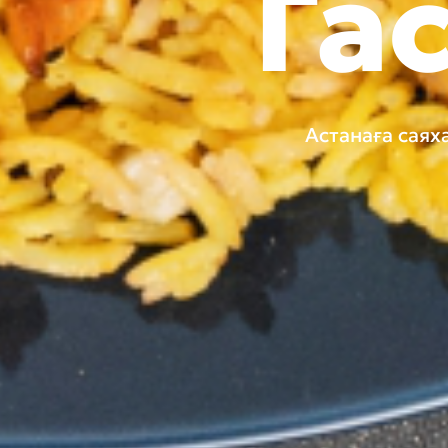
Га
Астанаға саях