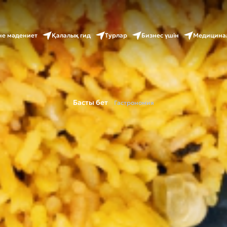
не мәдениет
Қалалық гид
Турлар
Бизнес үшін
Медицина
Басты бет
Гастрономия