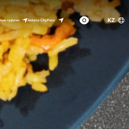
KZ
Astana CityPass
лық туризм