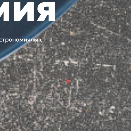
мия
гастрономиялық