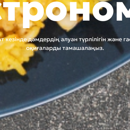
строно
ат кезінде дәмдердің алуан түрлілігін және 
оқиғаларды тамашалаңыз.