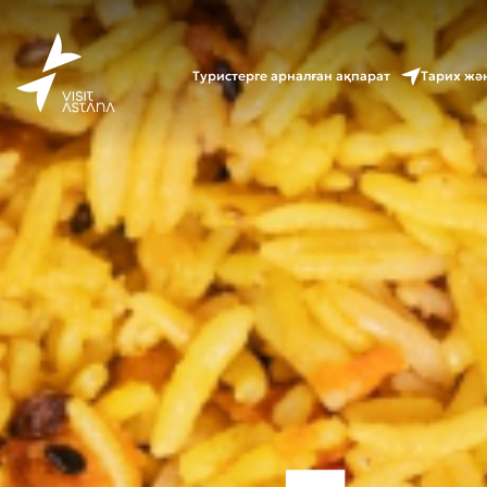
Туристерге арналған ақпарат
Тарих жә