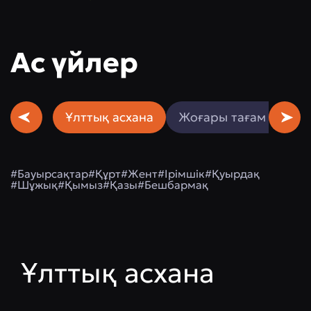
Ас үйлер
Ұлттық асхана
Жоғары тағам өнері
#Бауырсақтар
#Құрт
#Жент
#Ірімшік
#Қуырдақ
#Шұжық
#Қымыз
#Қазы
#Бешбармақ
Ұлттық асхана