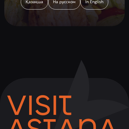
Қазақша
На русском
In English