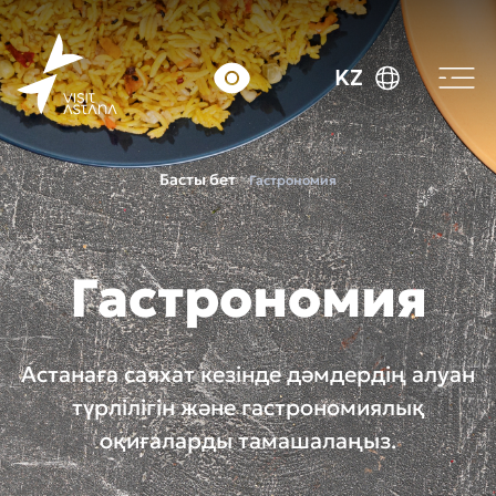
KZ
Басты бет
Гастрономия
Гастрономия
Астанаға саяхат кезінде дәмдердің алуан
түрлілігін және гастрономиялық
оқиғаларды тамашалаңыз.