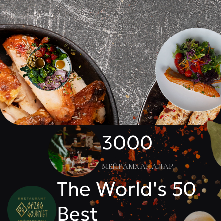
3000
мейрамханалар
The World's 50
Best