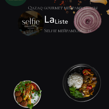
Qazaq gourmet мейрамханасы
La
Liste
Selfie мейрамханасы