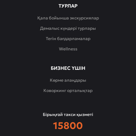
ТУРЛАР
Қала бойынша экскурсиялар
Демалыс күндері турлары
Тегін бағдарламалар
Wellness
БИЗНЕС ҮШІН
Көрме алаңдары
Коворкинг орталықтар
Бірыңғай такси қызметі
15800