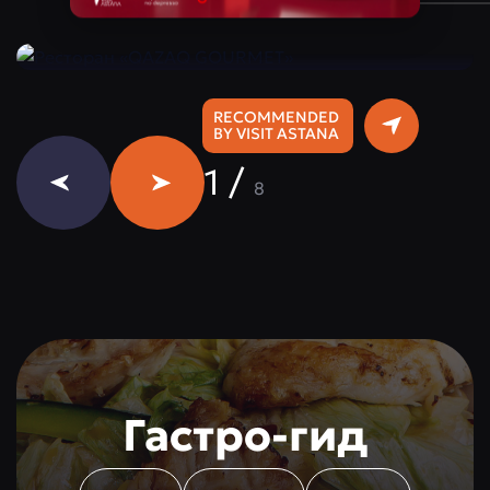
Instagram:
@qazaq.gourmet
RECOMMENDED
BY VISIT ASTANA
1
/
8
Гастро-гид