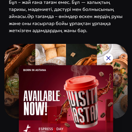
Бұл – жай ғана тағам емес. Бұл — халықтың
тарихы, мәдениеті, дәстүрі мен болмысының
айнасы.Әр тағамда – өнімдер өскен жердің рухы
және оны ғасырлар бойы ұрпақтан ұрпаққа
жеткізген адамдардың жаны бар.
Qazaq Gourmet
Баға санаты
$$$$$