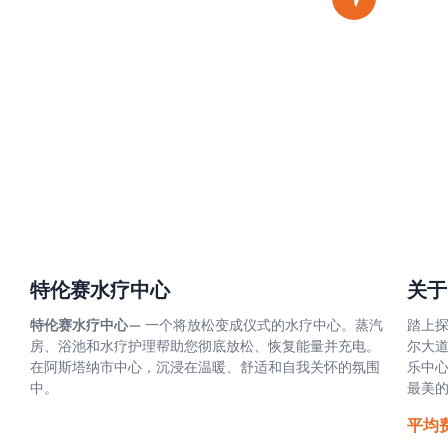
特伦赛水疗中心
关于
特伦赛水疗中心
— 一个将放松变成仪式的水疗中心。蒸汽
踏上
房、浴池和水疗护理帮助您彻底放松、恢复能量并充电。
尔大道
在阿斯塔纳市中心，沉浸在温暖、舒适和自我关怀的氛围
乐中心
中。
最美
平均费用