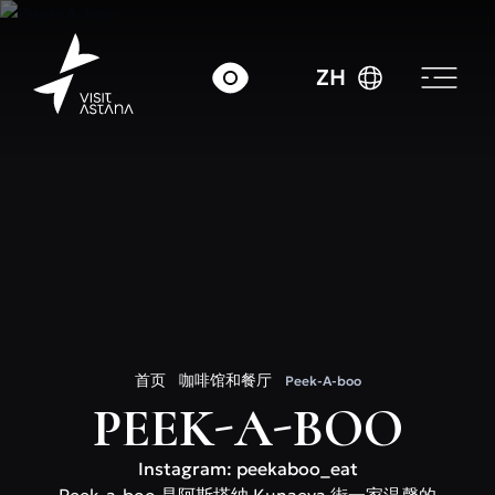
ZH
首页
咖啡馆和餐厅
Peek-A-boo
PEEK-A-BOO
Instagram: peekaboo_eat