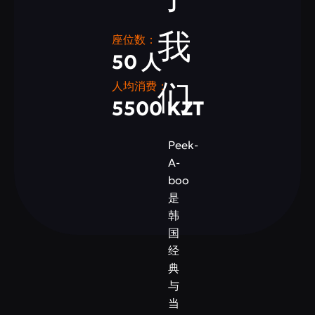
我
座位数：
50 人
们
人均消费：
5500 KZT
Peek-
A-
boo
是
韩
国
经
典
与
当