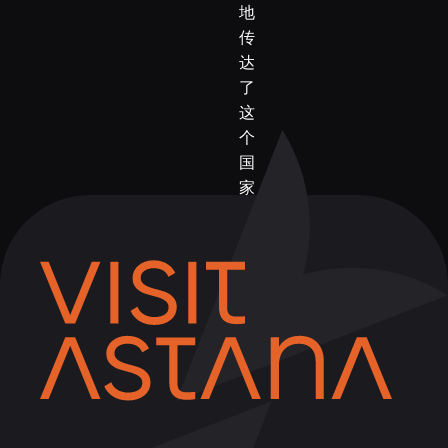
地
传
达
了
这
个
国
家
的
精
神
和
氛
围。