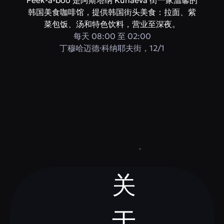
Peek-a-boo 是阿斯塔纳 Kunaeva 街一家温馨的
韩国美食咖啡馆，提供韩国街头美食：拉面、紫
菜包饭、汤和特色饮料，营业至深夜。
每天 08:00 至 02:00
​丁穆哈迈德·科纳耶夫街，12/1
关
于