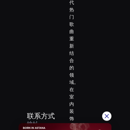
代
热
门
歌
曲
重
新
结
合
的
领
域。
在
室
内
装
联系方式
饰
地址
上，