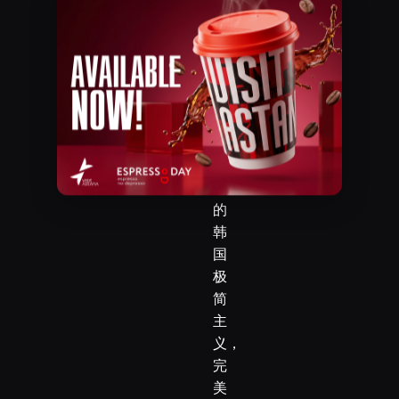
​丁穆哈迈德·科纳耶夫街，12/1
我
们
电话
秉
+7‒778‒818‒17‒78
承
了
众
所
周
知
的
韩
国
极
简
主
义，
完
美