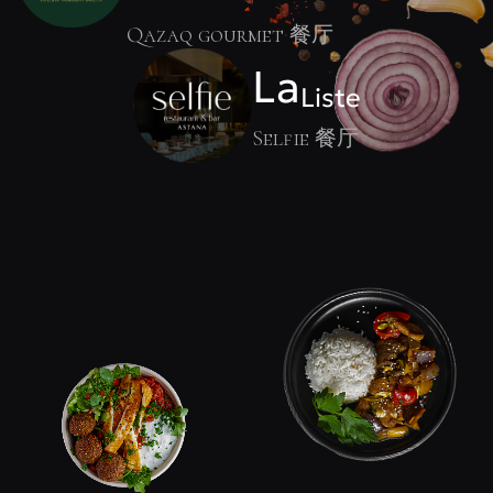
Qazaq gourmet 餐厅
La
Liste
Selfie 餐厅