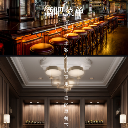
深
酒吧菜单
思
熟
虑。
下载
早
上，
客
人
可
以
享
用
丰
盛
的
早
餐，
下