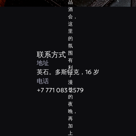
品
酒
会，
这
里
的
氛
围
联系方式
有
地址
利
英石。多斯特克，16 岁
于
电话
漫
+7 771 083 2579
长
的
夜
晚，
再
加
上