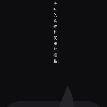
美
味
的
食
物
和
优
雅
的
摆
盘。