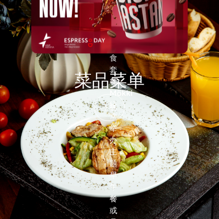
晚
餐
和
美
食
套
菜品菜单
餐。
Mökki
经
下载
常
举
办
主
题
早
午
餐
或