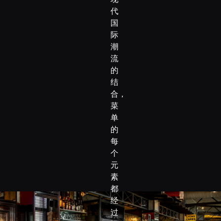
代
国
际
潮
流
的
结
合，
菜
单
的
每
个
元
素
都
经
过