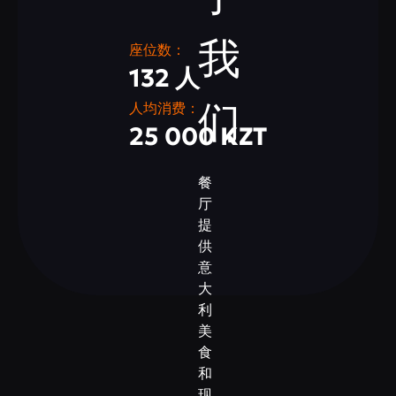
我
座位数：
132 人
们
人均消费：
25 000 KZT
餐
厅
提
供
意
大
利
美
食
和
现