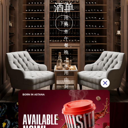
午
酒单
享
用
下载
商
务
午
餐，
晚
上
享
用
由
厨
师
准
备
的
美
食