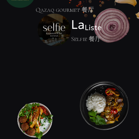
Qazaq gourmet 餐厅
La
Liste
Selfie 餐厅