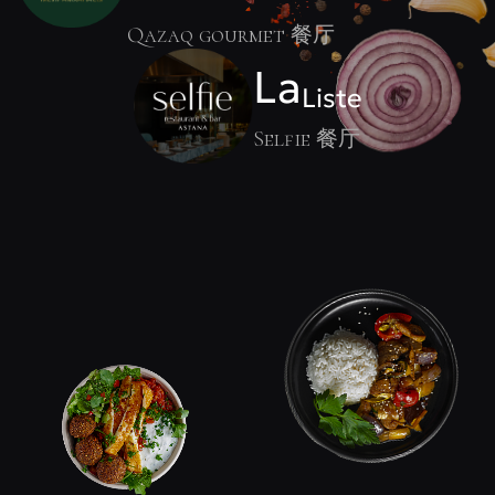
Qazaq gourmet 餐厅
La
Liste
Selfie 餐厅