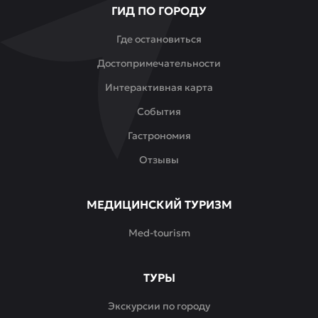
ГИД ПО ГОРОДУ
или
семейного
Где остановиться
ужина.
Достопримечательности
Интерьер
Интерактивная карта
Pro.Хинкали
События
сочетает
уют
Гастрономия
грузинского
Отзывы
дома
с
современным
МЕДИЦИНСКИЙ ТУРИЗМ
стилем:
Med-tourism
мягкий
свет,
деревянные
ТУРЫ
детали
и
Экскурсии по городу