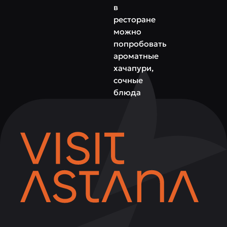
в
ресторане
можно
попробовать
ароматные
хачапури,
сочные
блюда
на
мангале,
сытные
супы
и
закуски,
идеально
подходящие
для
дружеских
встреч