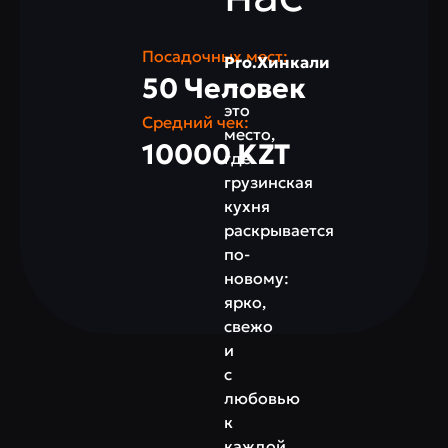
Посадочных мест:
Pro.Хинкали
50 Человек
—
это
Средний чек:
место,
10000 KZT
где
грузинская
кухня
раскрывается
по-
новому:
ярко,
свежо
и
с
любовью
к
каждой