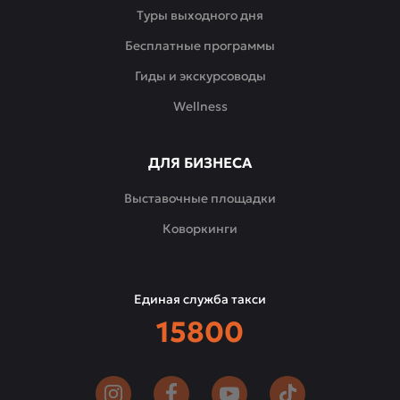
живая
Туры выходного дня
зелень
Бесплатные программы
создают
атмосферу
Гиды и экскурсоводы
тепла
Wellness
и
уюта.
ДЛЯ БИЗНЕСА
Выставочные площадки
Коворкинги
Единая служба такси
15800