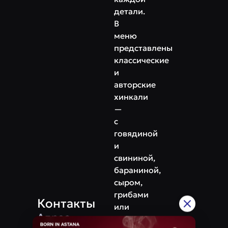
детали.
В
меню
представлены
классические
и
авторские
хинкали
—
с
говядиной
и
свининой,
бараниной,
сыром,
грибами
Контакты
или
Адрес
даже