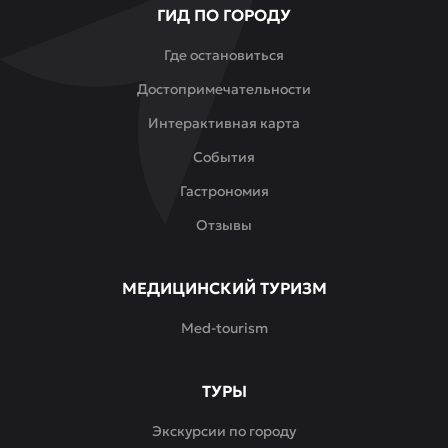
ГИД ПО ГОРОДУ
встреч
с
Где остановиться
друзьями,
Достопримечательности
деловых
встреч
Интерактивная карта
или
События
спокойных
обедов
Гастрономия
в
Отзывы
середине
дня.
МЕДИЦИНСКИЙ ТУРИЗМ
Damdes
Med-tourism
—
это
гармония
ТУРЫ
традиций
и
Экскурсии по городу