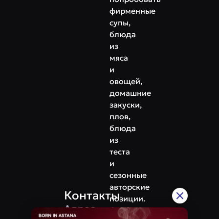
фирменные
супы,
блюда
из
мяса
и
овощей,
домашние
закуски,
плов,
блюда
из
теста
и
сезонные
авторские
Контакты
позиции.
Адрес
Особое