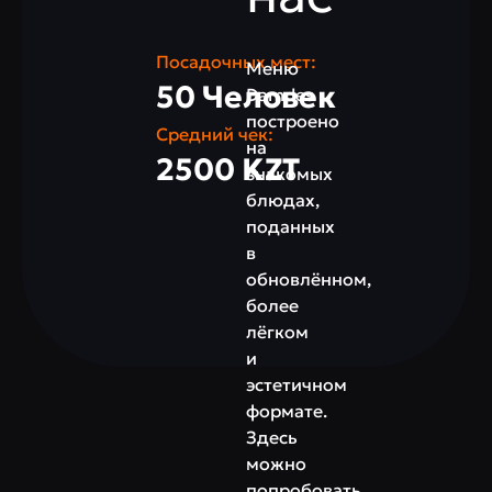
Посадочных мест:
Меню
50 Человек
Damdes
построено
Средний чек:
на
2500 KZT
знакомых
блюдах,
поданных
в
обновлённом,
более
лёгком
и
эстетичном
формате.
Здесь
можно
попробовать