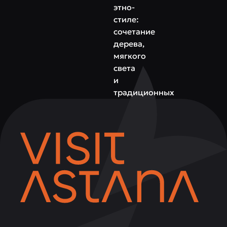
этно-
стиле:
сочетание
дерева,
мягкого
света
и
традиционных
акцентов
создают
атмосферу
тепла
и
уюта.
Damdes
подходит
для
семейных
ужинов,