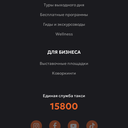
современности,
Туры выходного дня
где
Бесплатные программы
каждая
деталь
Гиды и экскурсоводы
продумана
Wellness
для
вашего
комфорта
ДЛЯ БИЗНЕСА
и
удовольствия.
Выставочные площадки
Коворкинги
Единая служба такси
15800