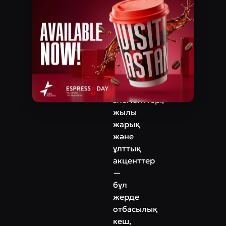
Достық көшесі, 4
сақтауға
көмектеседі.
Телефон
+7‒778‒942‒36‒37
Интерьер
этно-
заманауи
стильде:
ағаш
элементтері,
жылы
жарық
және
ұлттық
акценттер
—
бұл
жерде
отбасылық
кеш,