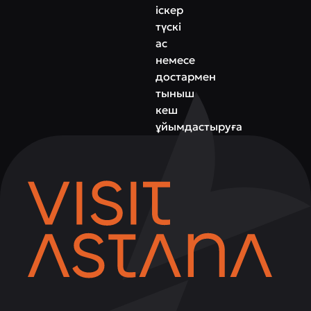
іскер
түскі
ас
немесе
достармен
тыныш
кеш
ұйымдастыруға
болады.
Damdes
—
дәстүр
мен
заманауылық
арасындағы
үйлесім.