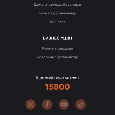
Демалыс күндері турлары
Тегін бағдарламалар
Wellness
БИЗНЕС ҮШІН
Көрме алаңдары
Коворкинг орталықтар
Бірыңғай такси қызметі
15800