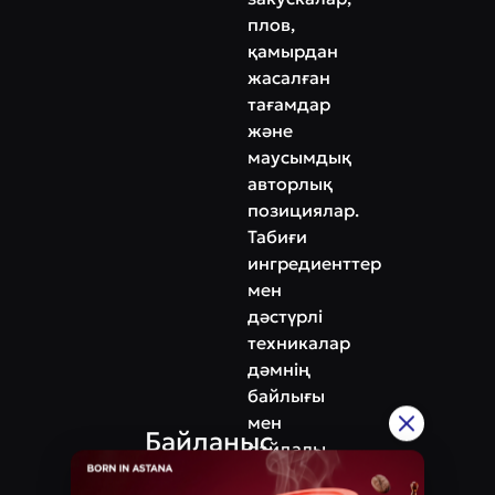
плов,
қамырдан
жасалған
тағамдар
және
маусымдық
авторлық
позициялар.
Табиғи
ингредиенттер
мен
дәстүрлі
техникалар
дәмнің
байлығы
мен
Байланыс
пайдалы
Мекенжай
қасиеттерін