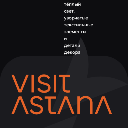
тёплый
свет,
узорчатые
текстильные
элементы
и
детали
декора
создают
атмосферу
настоящей
чайханы.
Это
место,
где
можно
расслабиться,
насладиться
вкусами