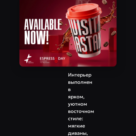
Проспект Мангилик Ел, 27
классическим
рецептам,
Телефон
а
+7‒777‒673‒11‒11
также
фирменные
напитки
с
восточными
специями.
Интерьер
выполнен
в
ярком,
уютном
восточном
стиле:
мягкие
диваны,