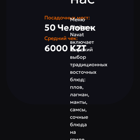
Посадочных мест:
Меню
50 Человек
Chaihana
Navat
Средний чек:
включает
6000 KZT
широкий
выбор
традиционных
восточных
блюд:
плов,
лагман,
манты,
самсы,
сочные
блюда
на
гриле,