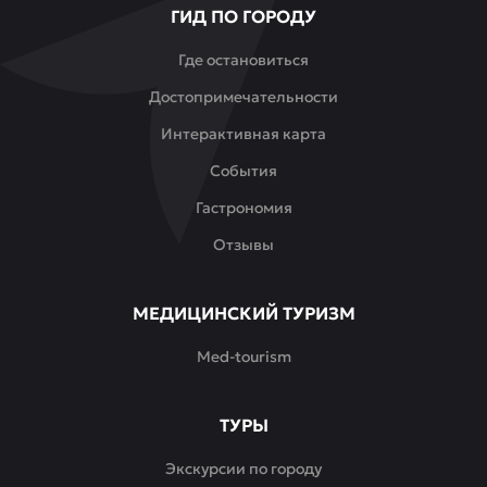
ГИД ПО ГОРОДУ
Востока
и
Где остановиться
провести
Достопримечательности
время
в
Интерактивная карта
приятной
События
компании.
Гастрономия
Отзывы
МЕДИЦИНСКИЙ ТУРИЗМ
Med-tourism
ТУРЫ
Экскурсии по городу