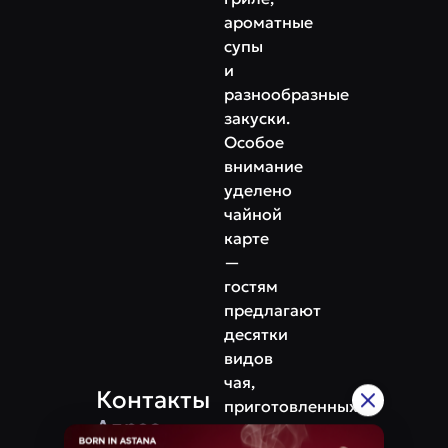
ароматные
супы
и
разнообразные
закуски.
Особое
внимание
уделено
чайной
карте
—
гостям
предлагают
десятки
видов
чая,
Контакты
приготовленных
Адрес
по