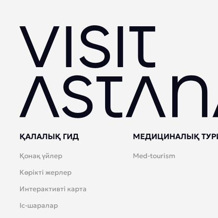
ҚАЛАЛЫҚ ГИД
МЕДИЦИНАЛЫҚ ТУР
Қонақ үйлер
Med-tourism
Көрікті жерлер
Интерактивті карта
Іс-шаралар