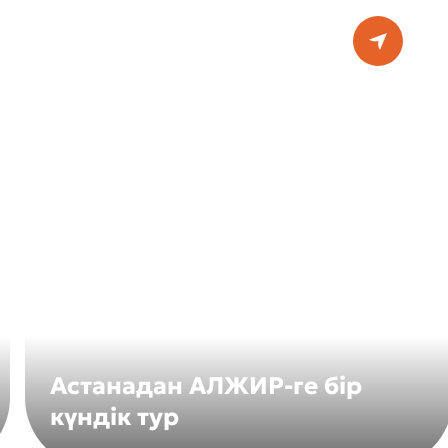
Астанадан АЛЖИР-ге бір
күндік тур