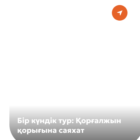
Бір күндік тур: Қорғалжын
қорығына саяхат