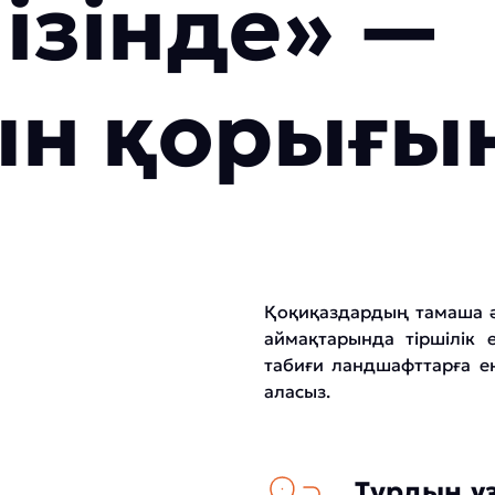
ізінде» —
н қорығына
Қоқиқаздардың тамаша әл
аймақтарында тіршілік е
табиғи ландшафттарға е
аласыз.
Турдың ұ