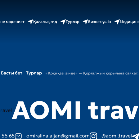
әне мәдениет
Қалалық гид
Турлар
Бизнес үшін
Медицина
Басты бет
Турлар
«Қоқиқаз ізінде» — Қорғалжын қорығына саяхат.
AOMI trav
 56 65
omiralina.aijan@gmail.com
@aomi.travel