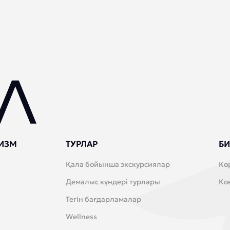
ИЗМ
ТУРЛАР
БИ
Қала бойынша экскурсиялар
Кө
Демалыс күндері турлары
Ко
Тегін бағдарламалар
Wellness