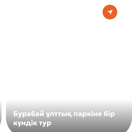
Бурабай ұлттық паркіне бір
күндік тур