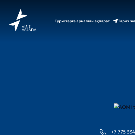
Туристерге арналған ақпарат
Тарих ж
+7 775 334