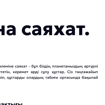
 саяхат.
еміне саяхат - бұл біздің планетамыздың әртүрлі
тетін, керемет әрді сұлу құстар. Сіз таңғажайып
ніп, құстарды олардың табиғи ортасында бақылай
зақтығы