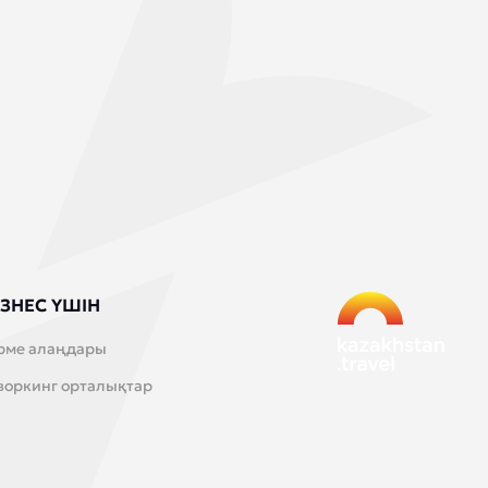
ЗНЕС ҮШІН
рме алаңдары
воркинг орталықтар