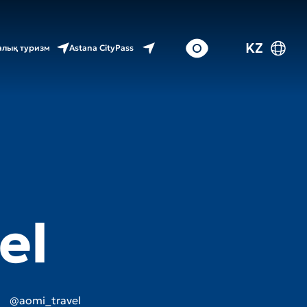
KZ
Astana CityPass
лық туризм
el
@aomi_travel