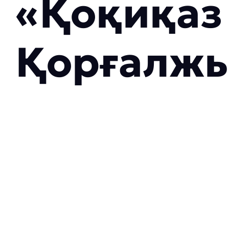
«Қоқиқаз 
Қорғалжы