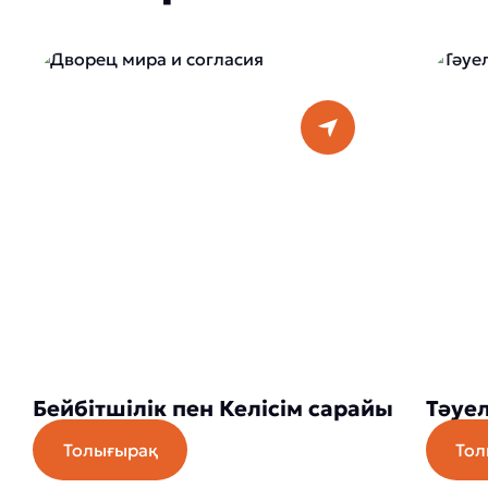
Бейбітшілік пен Келісім сарайы
Тәуел
Толығырақ
Тол