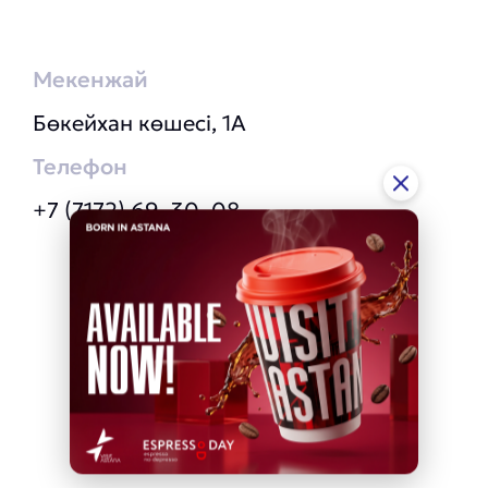
Мекенжай
Бөкейхан көшесі, 1А
Телефон
+7 (7172) 69‒30‒08