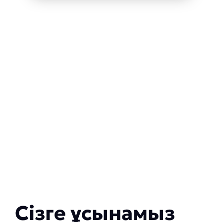
Сізге ұсынамыз