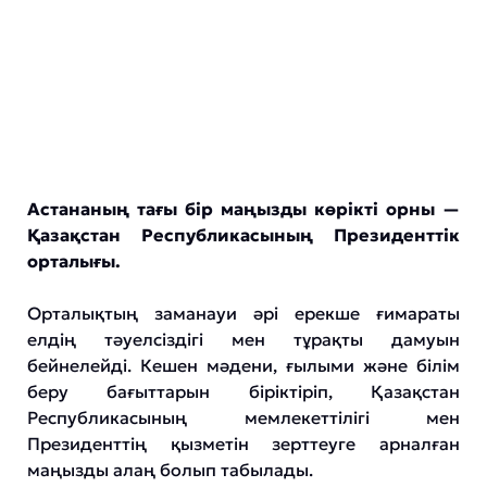
Астананың тағы бір маңызды көрікті орны —
Қазақстан Республикасының Президенттік
орталығы.
Орталықтың заманауи әрі ерекше ғимараты
елдің тәуелсіздігі мен тұрақты дамуын
бейнелейді. Кешен мәдени, ғылыми және білім
беру бағыттарын біріктіріп, Қазақстан
Республикасының мемлекеттілігі мен
Президенттің қызметін зерттеуге арналған
маңызды алаң болып табылады.