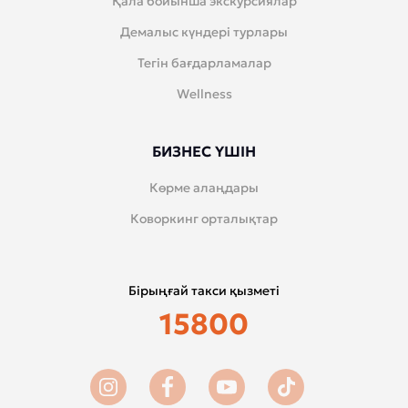
Қала бойынша экскурсиялар
Демалыс күндері турлары
Тегін бағдарламалар
Wellness
БИЗНЕС ҮШІН
Көрме алаңдары
Коворкинг орталықтар
Бірыңғай такси қызметі
15800