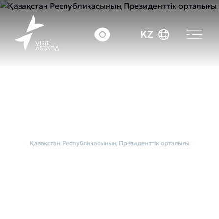
KZ
Басты бет
Қаланың MICE көрме алаңдары
Қазақстан Республикасының Президенттік орталығы
Қазақстан
Республикасының
Президенттік
орталығы