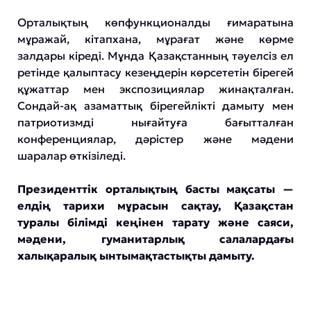
Орталықтың көпфункционалды ғимаратына
мұражай, кітапхана, мұрағат және көрме
залдары кіреді. Мұнда Қазақстанның тәуелсіз ел
ретінде қалыптасу кезеңдерін көрсететін бірегей
құжаттар мен экспозициялар жинақталған.
Сондай-ақ азаматтық бірегейлікті дамыту мен
патриотизмді нығайтуға бағытталған
конференциялар, дәрістер және мәдени
шаралар өткізіледі.
Президенттік орталықтың басты мақсаты —
елдің тарихи мұрасын сақтау, Қазақстан
туралы білімді кеңінен тарату және саяси,
мәдени, гуманитарлық салалардағы
халықаралық ынтымақтастықты дамыту.