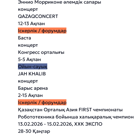
Эннио Морриконе әлемдік сапары
концерт
QAZAQCONCERT
12-13 Ақпан
Іскерлік / форумдар
Баста
концерт
Конгресс орталығы
5-5 Ақпан
Ойын-сауық
JAH KHALIB
концерт
Барыс арена
2-15 Ақпан
Іскерлік / форумдар
Қазақстан Орталық Азия FIRST чемпионаты
Робототехника бойынша халықаралық чемпион
13.02.2026 - 15.02.2026, ХХК ЭКСПО
28-30 Қаңтар