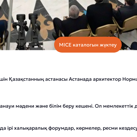
MICE каталогын жүктеу
 үшін Қазақстанның астанасы Астанада архитектор Норма
науи мәдени және білім беру кешені. Ол мемлекеттік 
а ірі халықаралық форумдар, көрмелер, ресми кездесул