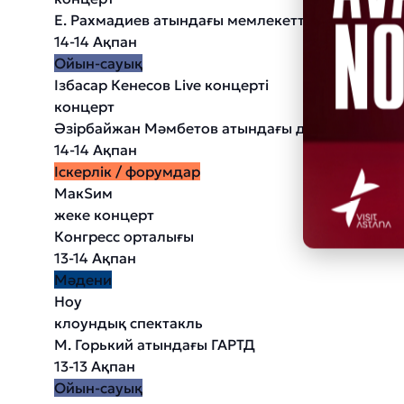
Е. Рахмадиев атындағы мемлекеттік академия
14-14 Ақпан
Ойын-сауық
Ізбасар Кенесов Live концерті
концерт
Әзірбайжан Мәмбетов атындағы драма және ком
14-14 Ақпан
Іскерлік / форумдар
МакSим
жеке концерт
Конгресс орталығы
13-14 Ақпан
Мәдени
Ноу
клоундық спектакль
М. Горький атындағы ГАРТД
13-13 Ақпан
Ойын-сауық