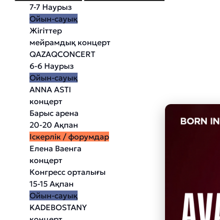
7-7 Наурыз
Ойын-сауық
Жігіттер
мейрамдық концерт
QAZAQCONCERT
6-6 Наурыз
Ойын-сауық
ANNA ASTI
концерт
Барыс арена
20-20 Ақпан
Іскерлік / форумдар
Елена Ваенга
концерт
Конгресс орталығы
15-15 Ақпан
Ойын-сауық
KADEBOSTANY
концерт