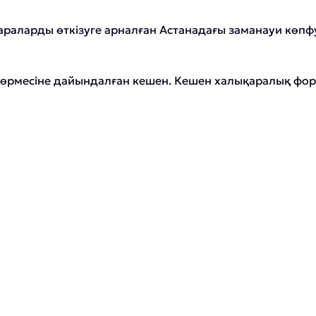
аларды өткізуге арналған Астанадағы заманауи көпфун
өрмесіне дайындалған кешен. Кешен халықаралық фору