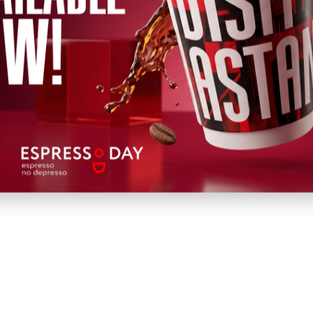
лық филармония
едия мемлекеттік театры (Nomad City Hall)