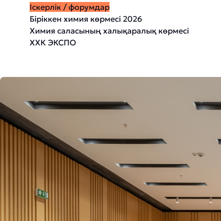
Іскерлік / форумдар
Біріккен химия көрмесі 2026
Химия саласының халықаралық көрмесі
ХХК ЭКСПО