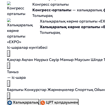
Конгресс орталығы
Конгресс-орталығы
— халықаралық фо
Толығырақ
Халықаралық көрме орталығы «E
Халықаралық көрме орталығы «
Толығырақ
Іс-шаралар күнтізбесі
Қаңтар
Ақпан
Наурыз
Сәуір
Мамыр
Маусым
Шілде
Тамыз
— іс-шара
Барлығы
Конкурстар
Жәрмеңкелер
Спорттық
Ойын
Халықаралық
ЦРТ қолдауымен