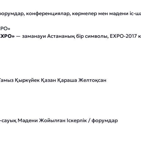
румдар, конференциялар, көрмелер мен мәдени іс-шар
XPO»
EXPO»
— заманауи Астананың бір символы, EXPO-2017 к
Тамыз
Қыркүйек
Қазан
Қараша
Желтоқсан
-сауық
Мәдени
Жойылған
Іскерлік / форумдар