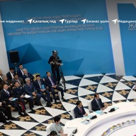
әне мәдениет
Қалалық гид
Турлар
Бизнес үшін
Медицина