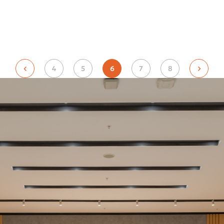
4
5
6
7
8