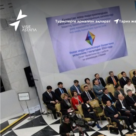
Туристерге арналған ақпарат
Тарих ж