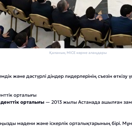
Басты бет
Қаланың MICE көрме алаңдары
мдік және дәстүрлі діндер лидерлерінің съезін өткізу
нттік орталығы
денттік орталығы
— 2013 жылы Астанада ашылған зама
ызды мәдени және іскерлік орталықтарының бірі. Мұнд