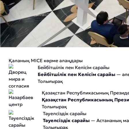
Қаланың MICE көрме алаңдары
Бейбітшілік пен Келісім сарайы
Бейбітшілік пен Келісім сарайы
— әле
Толығырақ
Қазақстан Республикасының Президе
Қазақстан Республикасының Прези
Толығырақ
Тәуелсіздік сарайы
Тәуелсіздік сарайы
— Астананың маң
Толығырақ