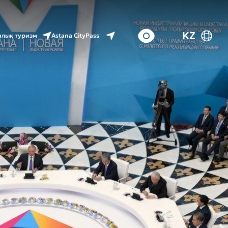
KZ
Astana CityPass
лық туризм