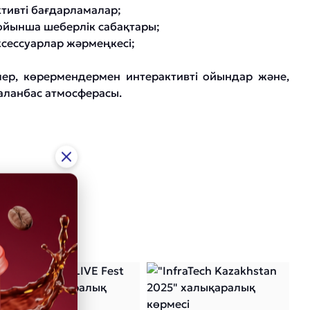
тивті бағдарламалар;
ойынша шеберлік сабақтары;
ксессуарлар жәрмеңкесі;
ер, көрермендермен интерактивті ойындар және,
аланбас атмосферасы.