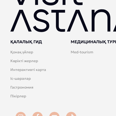
ҚАЛАЛЫҚ ГИД
МЕДИЦИНАЛЫҚ ТУР
Қонақ үйлер
Med-tourism
Көрікті жерлер
Интерактивті карта
Іс-шаралар
Гастрономия
Пікірлер