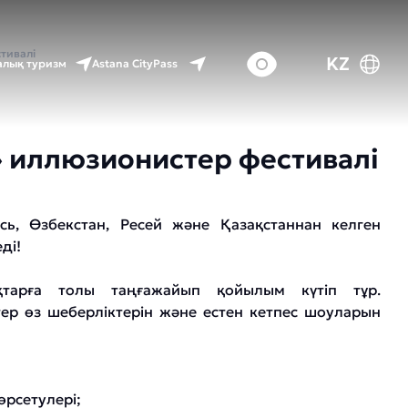
тивалі
KZ
Astana CityPass
лық туризм
 иллюзионистер фестивалі
сь, Өзбекстан, Ресей және Қазақстаннан келген
ді!
тарға толы таңғажайып қойылым күтіп тұр.
р өз шеберліктерін және естен кетпес шоуларын
өрсетулері;