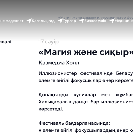
 бет
Оқиғалар күнтізбесі
«Магия және сиқыр» иллюзионистер фес
әне мәдениет
Қалалық гид
Турлар
Бизнес үшін
Медицина
17 сәуір
«Магия және сиқыр»
Қазмедиа Холл
Иллюзионистер фестивалінде Белару
әлемге әйгілі фокусшылар өнер көрсете
Қонақтарды құпиялар мен жұмбақ
Халықаралық даңқы бар иллюзионисте
көрсетеді.
Фестиваль бағдарламасында:
● әлемге әйгілі фокусшылардың өнер к