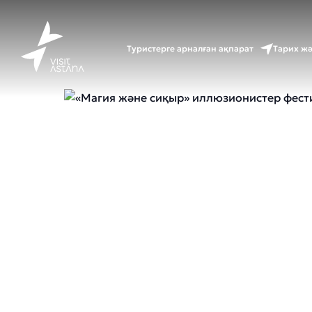
Басты
Туристерге арналған ақпарат
Тарих ж