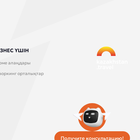
ЗНЕС ҮШІН
рме алаңдары
воркинг орталықтар
Получите консультацию!