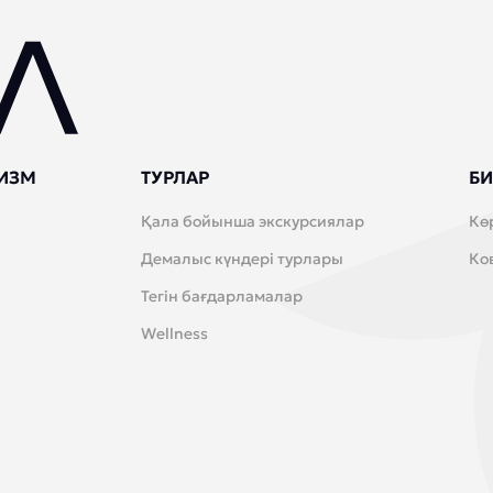
ИЗМ
ТУРЛАР
БИ
Қала бойынша экскурсиялар
Кө
Демалыс күндері турлары
Ко
Тегін бағдарламалар
Wellness