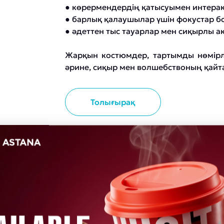
● көрермендердің қатысуымен интерак
● барлық қалаушылар үшін фокустар б
● әдеттен тыс тауарлар мен сиқырлы а
Жарқын костюмдер, тартымды нөмірл
әрине, сиқыр мен волшебствоның қайт
Толығырақ