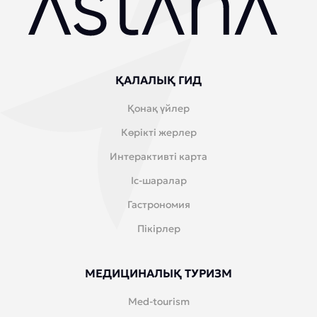
ҚАЛАЛЫҚ ГИД
Қонақ үйлер
Көрікті жерлер
Интерактивті карта
Іс-шаралар
Гастрономия
Пікірлер
МЕДИЦИНАЛЫҚ ТУРИЗМ
Med-tourism