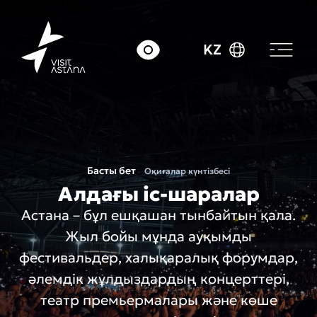
KZ
Басты бет
Оқиғалар күнтізбесі
Алдағы іс-шаралар
Астана – бұл ешқашан тынбайтын қала.
Жыл бойы мұнда ауқымды
фестивальдер, халықаралық форумдар,
әлемдік жұлдыздардың концерттері,
театр премьермалары және көше