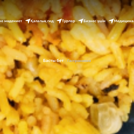
не мәдениет
Қалалық гид
Турлар
Бизнес үшін
Медицина
Басты бет
Гастрономия