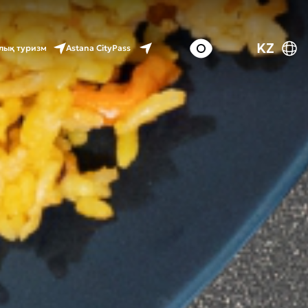
KZ
Astana CityPass
лық туризм