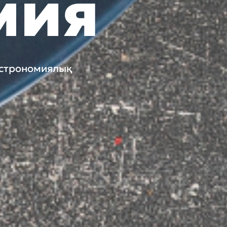
мия
гастрономиялық