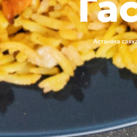
Га
Астанаға саях