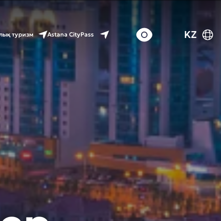
KZ
Astana CityPass
лық туризм