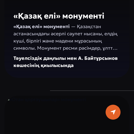
«Қазақ елі» монументі
«Қазақ елі» монументі
— Қазақстан
астанасындағы әсерлі сәулет нысаны, елдің
күші, бірлігі және мәдени мұрасының
символы. Монумент ресми рәсімдер, ұлттық
мерекелер мен қоғамдық шаралар өткізу
Тәуелсіздік даңғылы мен А. Байтұрсынов
орнына айналды. Оның айналасындағы кең
көшесінің қиылысында
әрі абаттандырылған алаң жасыл
желектермен және заманауи фонтандармен
безендірілген, бұл серуендеу, демалу және
фотосессиялар үшін ыңғайлы орын
жасайды. «Қазақ елі» қала тұрғындары мен
туристер үшін тартымды орын болып
табылады, тарихты, қазіргі заман мен қазақ
халқының рухын біріктіреді.