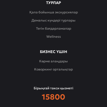
ТУРЛАР
Қала бойынша экскурсиялар
Демалыс күндері турлары
Тегін бағдарламалар
Wellness
БИЗНЕС ҮШІН
Көрме алаңдары
Коворкинг орталықтар
Бірыңғай такси қызметі
15800