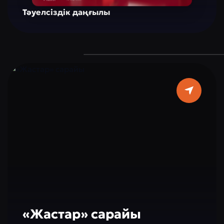
элементтерімен үйлестіріп, ойлануға, шабыт
Тәуелсіздік даңғылы
алуға және қарым-қатынас жасауға арналған
кеңістік жасайды. Монумент жасыл
аймақтармен, серуендеуге арналған ұқыпты
жолдармен және демалуға арналған
орындармен қоршалған, бұл оны қала
тұрғындары мен туристер үшін танымал
етеді. Мұнда халықтар арасындағы
бейбітшілік, төзімділік пен
ынтымақтастыққа арналған мәдени және
білім беру іс-шаралары, көрмелер мен
акциялар өткізіледі, бұл келуді тек қызықты
қана емес, сонымен бірге танымды етеді.
«Жастар» сарайы