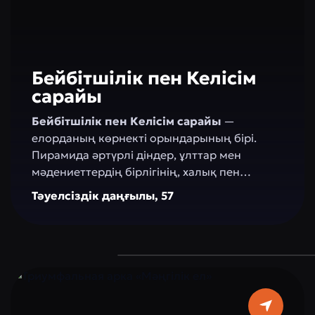
Бейбітшілік пен Келісім
сарайы
Бейбітшілік пен Келісім сарайы
—
елорданың көрнекті орындарының бірі.
Пирамида әртүрлі діндер, ұлттар мен
мәдениеттердің бірлігінің, халық пен
мемлекеттің әлемге ашықтығының
Тәуелсіздік даңғылы, 57
символына айналды. «Бейбітшілік пен
келісім сарайын» құру идеясы ҚР Президенті
Н.Ә. Назарбаевқа тиесілі және ол оны 2003
жылдың 23–24 қыркүйегінде Астанада өткен
алғашқы «Дүниежүзілік және дәстүрлі-
ұлттық діндер съезінде» таныстырған.
Пирамиданың құрылысы 2006 жылы