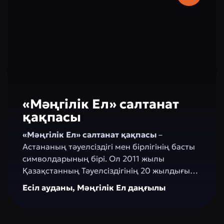
аяқталып, концерт залы Монсеррат Кабалье
ашқан.
«Мәңгілік Ел» салтанат
қақпасы
«Мәңгілік Ел» салтанат қақпасы
–
Астананың тәуелсіздігі мен бірлігінің басты
символдарының бірі. Ол 2011 жылы
Қазақстанның Тәуелсіздігінің 20 жылдығына
арнап салынған. Биіктігі 20 метрден асатын
Есіл ауданы, Мәңгілік Ел даңғылы
құрылыс ақ мәрмәрден жасалып, ұлттық ою-
өрнектермен безендірілген. Қақпа
қабырғаларында ел тарихындағы маңызды