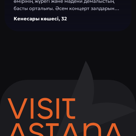
өмірінің жүрегі және мәдени демалыстың
басты орталығы. Әсем концерт залдарының
күмбездері астында дыбыстың сиқыры туып,
Кенесары көшесі, 32
классикалық музыка, халық әуендері мен
заманауи композициялар тоғысады.
Филармония ұрпақтарды біріктіріп, өнерге
деген талғамды қалыптастырады және
қаланың тұрғындары мен қонақтарын жаңа
шығармашылық ашуларға
шабыттандырады. Мұнда концерттер,
фестивальдар, шығармашылық кештер және
білім беру бағдарламалары өткізіліп,
Астананың орталығында өнер мен үйлесім
атмосферасын жасайды.