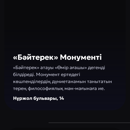
«Бәйтерек» Монументі
«Бәйтерек» атауы «Өмір ағашы» дегенді
білдіреді. Монумент ертедегі
көшпенділердің дүниетанамын танытатын
терең философиялық мән-мағынаға ие.
Нұржол бульвары, 14