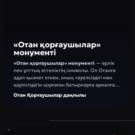
«Отан қорғаушылар»
монументі
«Отан қорғаушылар» монументі
— ерлік
пен ұлттық естеліктің символы. Ол Отанға
адал қызмет еткен, оның тәуелсіздігі мен
қауіпсіздігін қорғаған батырларға арналған.
Бұл орын әскери ерлікті, патриотизмді және
Отан Қорғаушылар даңғылы
борышқа адалдықты дәріптеп, мемлекеттің
бейбітшілік пен тұрақтылық мәнін еске
салады.