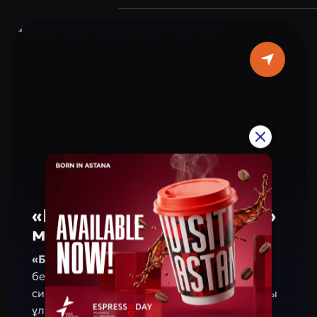
сәттерді бейнелейтін барельефтер
орналасқан. Бұл ескерткіш халықтың
патриотизмі мен ортақ құндылықтарының
символы болып табылады. Астана
тұрғындары мен қонақтары үшін қақпа —
Қазақстан жетістіктеріне мақтаныш сезімін
тудыратын, сондай-ақ бейбітшілік пен
келісімге негізделген болашақты еске
салатын орын.
«Бейбітшілік қабырғасы»
монументі
«Бейбітшілік қабырғасы» монументі
—
бейбітшілік, келісім және достықтың
символы. Оның сәулеті заманауи дизайнды
ұлттық және әлемдік мәдени