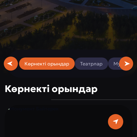
Көрнекті орындар
Театрлар
Музейле
Көрнекті орындар