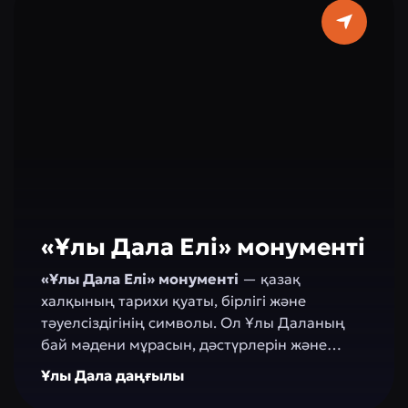
«Ұлы Дала Елі» монументі
«Ұлы Дала Елі» монументі
— қазақ
халқының тарихи қуаты, бірлігі және
тәуелсіздігінің символы. Ол Ұлы Даланың
бай мәдени мұрасын, дәстүрлерін және
батырлық тарихын бейнелейді, керемет
Ұлы Дала даңғылы
сәулет кеңістігін жасайды. Монумент жасыл