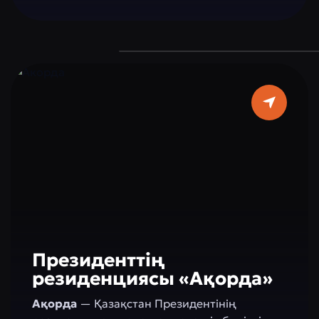
метрлік мұнаралар, 62 метрлік күмбез және
ақ мәрмәрмен көмкерілген әсем интерьері
оны шынайы сәулеттік жауһарға
айналдырады. Бұл – сенім мен сұлулықтың,
дәстүр мен заманауилықтың тоғысқан орны,
Астана қонақтарының міндетті түрде көруі
тиіс нысаны.
Президенттің
резиденциясы «Ақорда»
Ақорда
— Қазақстан Президентінің