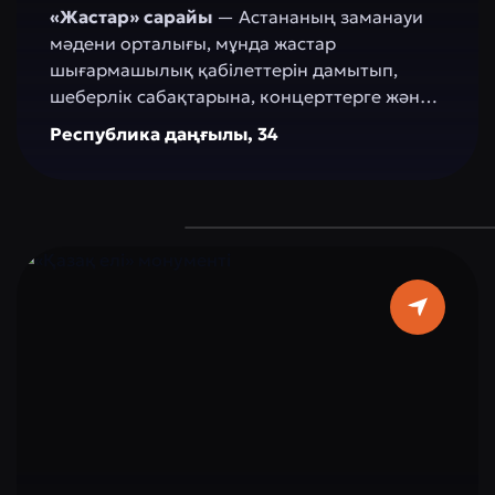
«Жастар» сарайы
— Астананың заманауи
мәдени орталығы, мұнда жастар
шығармашылық қабілеттерін дамытып,
шеберлік сабақтарына, концерттерге және
білім беру жобаларына қатысады. Бұл өзін-
Республика даңғылы, 34
өзі көрсетуге, идеялармен бөлісуге және
елордадағы мәдени және әлеуметтік өмірге
белсенді қатысуға арналған кеңістік.