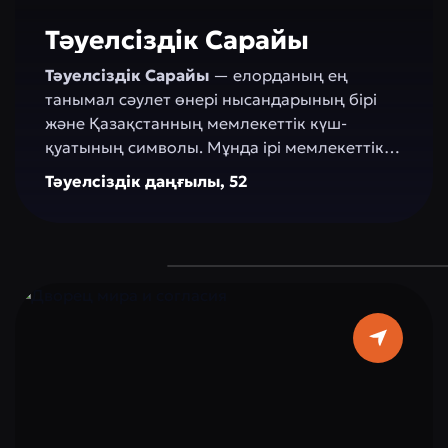
Ақорда — бұл тек ғимарат қана емес,
заманауи Қазақстанның сәулеттегі көрінісі:
Тәуелсіздік Сарайы
қуатты, әлемге ашық және дамуға
Тәуелсіздік Сарайы
— елорданың ең
бағытталған.
танымал сәулет өнері нысандарының бірі
және Қазақстанның мемлекеттік күш-
қуатының символы. Мұнда ірі мемлекеттік
және халықаралық іс-шаралар өтеді:
Тәуелсіздік даңғылы, 52
съездер, конференциялар, көрмелер,
концерттер және ресми рәсімдер.