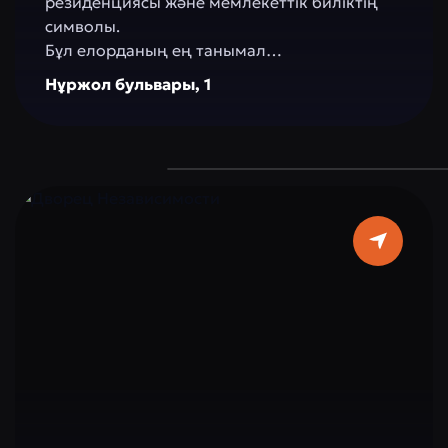
резиденциясы және мемлекеттік биліктің
символы.
Бұл елорданың ең танымал
ғимараттарының бірі, Есіл өзенінің сол
Нұржол бульвары, 1
жағалауында, қаланың жүрегінде
орналасқан. Ғимарат өзінің сәулетімен
таңғалдырушы: аппақ мәрмәр, талғампаз
бағаналар және аспан көк түсті күмбез,
алтын шпильмен безендірілген, ол елдің
жарқын болашаққа ұмтылысын білдіреді.
Ішкі интерьерлерді мәрмәр, хрусталь және
Қазақстанның ұлттық ою-өрнектерін
бейнелейтін элементтер безендіреді.
Ақорда қабырғаларында маңызды
мемлекеттік және халықаралық кездесулер,
рәсімдер мен келіссөздер өтеді, олар елдің
стратегиялық бағытын анықтайды.