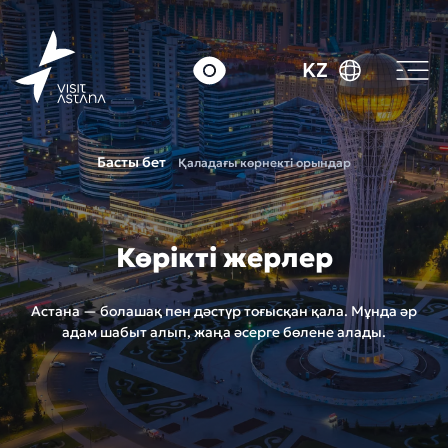
KZ
Басты бет
Қаладағы көрнекті орындар
Көрікті жерлер
Астана — болашақ пен дәстүр тоғысқан қала. Мұнда әр
адам шабыт алып, жаңа әсерге бөлене алады.