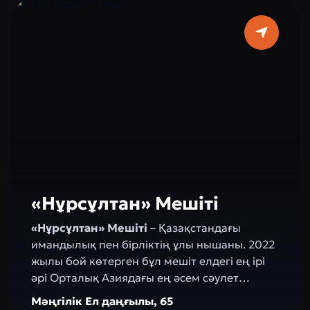
«Нұрсұлтан» Мешіті
«Нұрсұлтан» Мешіті
– Қазақстандағы
имандылық пен бірліктің ұлы нышаны. 2022
жылы бой көтерген бұл мешіт елдегі ең ірі
әрі Орталық Азиядағы ең әсем сәулет
туындыларының бірі болып саналады. 130
Мәңгілік Ел даңғылы, 65