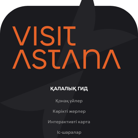
ҚАЛАЛЫҚ ГИД
Қонақ үйлер
Көрікті жерлер
Интерактивті карта
Іс-шаралар