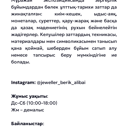
Мұражай экспозициясында зергерлік
бұйымдардан бөлек ұлттық-тарихи заттар да
жинақталған: киім-кешек, ыдыс-аяқ,
монеталар, суреттер, қару-жарақ және басқа
да қазақ мәдениетінің рухын бейнелейтін
жәдігерлер. Келушілер заттардың техникасы,
материалдары мен символикасымен танысып
қана қоймай, шеберден бұйым сатып алу
немесе тапсырыс беру мүмкіндігіне ие
болады.
Instagram:
@jeweller_berik_alibai
Жұмыс уақыты
:
Дс–Сб (10:00–18:00)
Жм – демалыс
Байланыстар
: