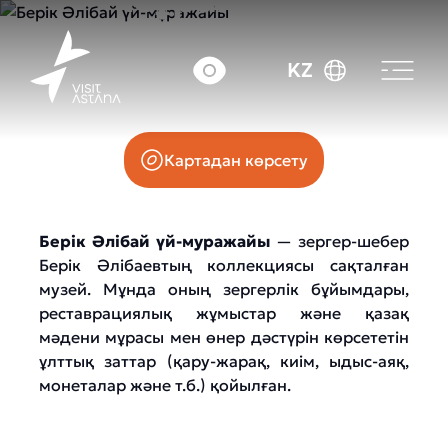
Кордай көшесі, 54
KZ
Картадан көрсету
Берік Әлібай үй-муражайы
— зергер-шебер
Берік Әлібаевтың коллекциясы сақталған
музей. Мұнда оның зергерлік бұйымдары,
реставрациялық жұмыстар және қазақ
мәдени мұрасы мен өнер дәстүрін көрсететін
ұлттық заттар (қару-жарақ, киім, ыдыс-аяқ,
монеталар және т.б.) қойылған.