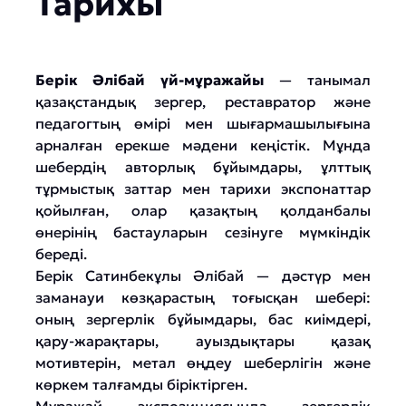
Тарихы
Берік Әлібай үй-мұражайы
— танымал
қазақстандық зергер, реставратор және
педагогтың өмірі мен шығармашылығына
арналған ерекше мәдени кеңістік. Мұнда
шебердің авторлық бұйымдары, ұлттық
тұрмыстық заттар мен тарихи экспонаттар
қойылған, олар қазақтың қолданбалы
өнерінің бастауларын сезінуге мүмкіндік
береді.
Берік Сатинбекұлы Әлібай — дәстүр мен
заманауи көзқарастың тоғысқан шебері:
оның зергерлік бұйымдары, бас киімдері,
қару-жарақтары, ауыздықтары қазақ
мотивтерін, метал өңдеу шеберлігін және
көркем талғамды біріктірген.