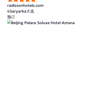
radissonhotels.com
4Saryarka大道.
预订