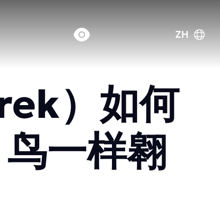
ZH
rek）如何
）鸟一样翱