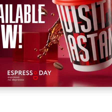
历史的新起点。
民族的世界观。这是生命之树，将三个世界结合在
地下世界，强大的树干对应地上世界，茂盛的叶子
尔苏丹·纳扎尔巴耶夫。拜捷列克综合体的建
kmyrza Rustembekov)。 2002
MASSA）竞赛大奖。
文化与现代技术的和谐来实现这一目标，象征着