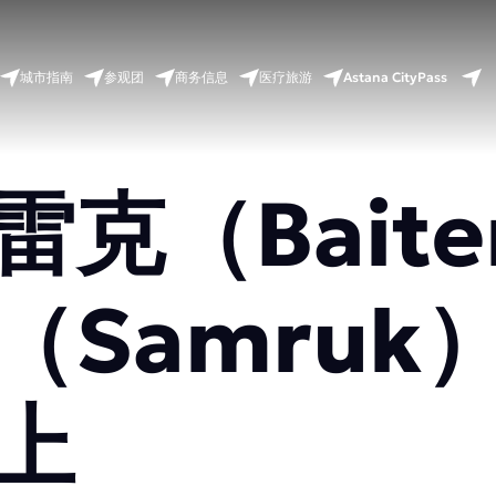
Astana CityPass
城市指南
参观团
商务信息
医疗旅游
克（Baite
（Samruk
上