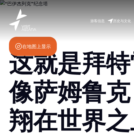
努尔霍尔大道 14 号
游客信息
历史与文化
在地图上显示
这就是拜特雷
像萨姆鲁克
翔在世界之